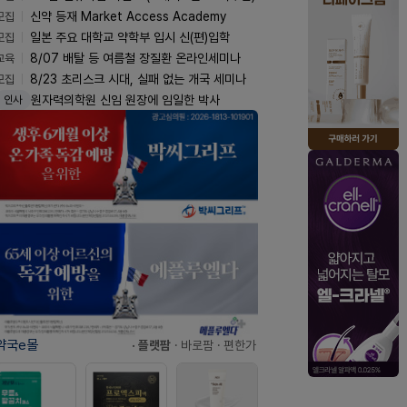
모집
신약 등재 Market Access Academy
모집
일본 주요 대학교 약학부 입시 신(편)입학
교육
8/07 배탈 등 여름철 장질환 온라인세미나
모집
8/23 초리스크 시대, 실패 없는 개국 세미나
원자력의학원 신임 원장에 임일한 박사
인사
약국e몰
· 플랫팜
· 바로팜
· 편한가