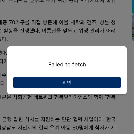
해 무더위를 앞두고 주거 위생 관리 사각지대에 놓인
층 70가구를 직접 방문해 이불 세탁과 건조, 창틀 청
개선 활동을 진행했다. 여름철을 앞두고 위생 관리가 어려
췄다.
졌다. 임직원들은 일원동 먹자골목 일대에서 빗물받이를
티커를 부착했다.
Failed to fetch
침수 우려를 줄이고, 주민들이 보다 안전하고 청결한 환
확인
다.
국알콘은 사회공헌 네트워크 행복얼라이언스와 함께 '행복
 균형 잡힌 식사를 지원하는 민관 협력 사업이다. 한국
경상남도 사천시의 결식 우려 아동 80명에게 식사가 제