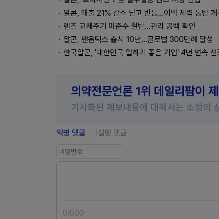
알콘, 매출 21% 감소 딛고 반등…이익 체력 동반 
렌즈 교체주기 미준수 절반…관리 공백 확인
알콘, 팬옵틱스 출시 10년…글로벌 300만례 달성
한국알콘, '대한민국 일하기 좋은 기업' 4년 연속 선
의약전문언론 1위 데일리팜이 
기사화된 제보내용에 대해서는 소정의 
익명 댓글
실명 댓글
0
/
500