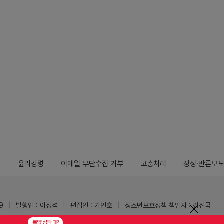
지
윤리강령
이메일 무단수집 거부
고충처리
정정·반론보
9
발행인 : 이정석
편집인 : 가인호
청소년보호정책 책임자 : 강신국
ypharm.com