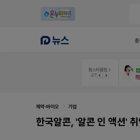
종
팜노트
팜스타클럽
니깐!
약국 마케팅 성공사례
3/7
 ER
좋아요+의견남기면 쿠폰 증정
제약·바이오
기업
한국알콘, '알콘 인 액션'