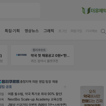
특집·기획
영상뉴스
그래픽
로그인
회원가입
기사제보
약사 전용 멤버십몰
V-Det
약국 첫 채용공고 0원+'한번 더' 무료 연장
편한가 멤버십몰
가입 시 50% 할인 쿠폰+적립금까지!
비아핀 
충청지역 의원 영업 팀장 채용
알림·공표
모집
여름 필수템, 약국 특가로 최대 90% 할인!
교육
NextBio Scale-up Academy 교육신청
모집
JW샵 신규가입 이벤트 (N페이 1만+스벅쿠폰)