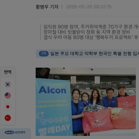
황병우 기자
2026-05-26 09:32:15
임직원 90명 참여, 주거취약계층 70가구 환경 개
장마철 대비 빗물받이 정화 등 지역 환경 정비
결식 우려 아동 80명 대상 '행복두끼 프로젝트' 
PR
일본 주요 대학교 약학부 한국인 특별 전형 입
번역