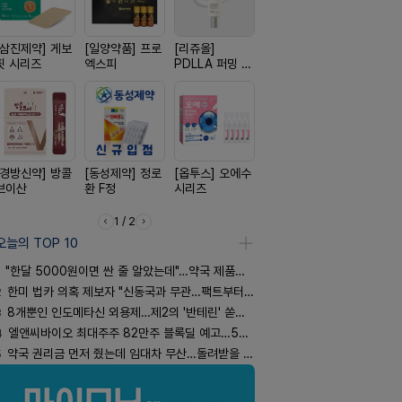
[삼진제약] 게보
[일양약품] 프로
[리쥬올]
[신신제약] 모스
[유한양행]
핏 시리즈
엑스피
PDLLA 퍼밍 크
키토 밀크
푸라민 파스
림 30ml
리즈
[경방신약] 방콜
[동성제약] 정로
[옵투스] 오에수
[신신제약] 아렉
[종근당] 
브이산
환 F정
시리즈
스마일드
닝캡슐
1 / 2
오늘의 TOP 10
"한달 5000원이면 싼 줄 알았는데"…약국 제품과 비교해보니
2
한미 법카 의혹 제보자 "신동국과 무관…팩트부터 따져야"
3
8개뿐인 인도메타신 외용제…제2의 '반테린' 쏟아지나
4
엘앤씨바이오 최대주주 82만주 블록딜 예고…500억 규모
5
약국 권리금 먼저 줬는데 임대차 무산…돌려받을 수 있을까