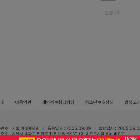
운영규칙
안내
이용약관
개인정보취급방침
청소년보호정책
법적고
번호 : 서울,아00048
등록일자 : 2005.09.09
발행일자 : 2005.09.0
주소 : 서울시 송파구 법원로 128 문정 SK V1 GL 메트로시티 A동 401호
 : 02-3473-0833
팩스 : 02-3434-0169
Mail :
dailypharm@dail