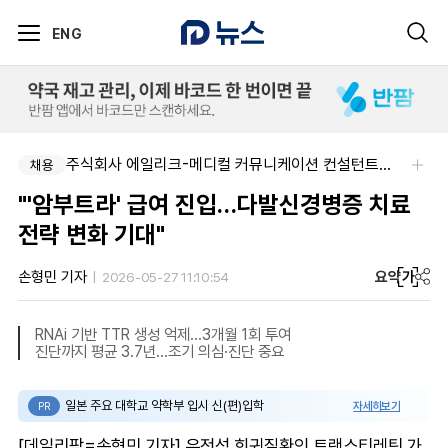
ENG
주식회사 에일리크-메디컬 커뮤니케이션 컨설턴트(Associate) / 메디컬라이터 채용
채용
"'암부트라' 급여 진입…다발신경병증 치료
전략 변화 기대"
요약
가
손형민 기자
2026-05-27 11:10:54
RNAi 기반 TTR 생성 억제…3개월 1회 투여
진단까지 평균 3.7년…조기 의심·진단 중요
일본 주요 대학교 약학부 입시 신(편)입학
자세히보기
PR
[데일리팜=손형민 기자] 유전성 희귀질환인 트랜스티레틴 가