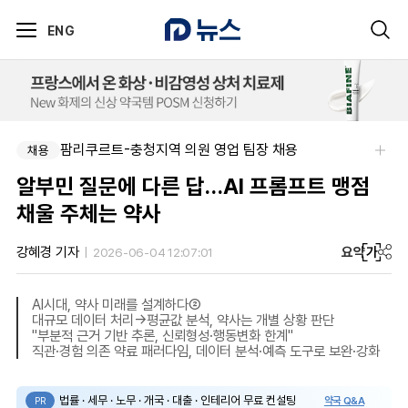
ENG
팜리쿠르트-충청지역 의원 영업 팀장 채용
채용
알부민 질문에 다른 답…AI 프롬프트 맹점
채울 주체는 약사
요약
가
강혜경 기자
2026-06-04 12:07:01
AI시대, 약사 미래를 설계하다②
대규모 데이터 처리→평균값 분석, 약사는 개별 상황 판단
"부분적 근거 기반 추론, 신뢰형성·행동변화 한계"
직관·경험 의존 약료 패러다임, 데이터 분석·예측 도구로 보완·강화
법률 · 세무 · 노무 · 개국 · 대출 · 인테리어 무료 컨설팅
약국 Q&A
PR