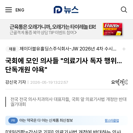
ENG
제이더블유홀딩스주식회사-JW 2026년 4차 수시채용
채용
국회에 모인 의사들 "의료기사 독자 행위...
단독개원 야욕"
요약
가
강신국 기자
2026-05-19 13:22:57
전국 전국 의사·치과의사 대표자들, 국회 앞 의료기사법 개정안 반대
궐기대회
아는 약국은 다 아는 신제품 최신정보
팜스타클럽
PR
[데일리팜=강신국 기자] 의료기사법 개정에 반대하는 의사,