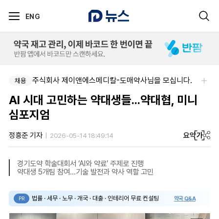
ENG
주식회사 제이앤에스메디칼-도매약사님을 모십니다.
채용
AI 시대 고민하는 약대생들...약대협, 미니
심포지엄
요약
가
정흥준 기자
2026-05-14 18:49:14
경기도약 학술대회서 ‘AI와 약료’ 주제로 진행
약대생 5개팀 참여...기술 발전과 약사 역할 고민
법률 · 세무 · 노무 · 개국 · 대출 · 인테리어 무료 컨설팅
약국 Q&A
PR