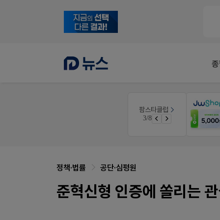
종
약사 전용 온라인몰
팜스타클럽
듀오락 스탑과 여름철 장질환 대응법
JW SHOP
4/8
물갈이, 배탈, 설사 환자를 위한 실전 상담&판매 전략
가입 시 네이버 1만포인트 + 스벅쿠폰
정책·법률
공단·심평원
준혁신형 인증에 쏠리는 관심