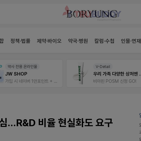
합
정책·법률
제약·바이오
약국·병원
칼럼·수첩
인물·연재
V-Detail
E-detail
우리 가족 다양한 상처엔 비아핀!
근육통은 오래가니깐!
비아핀 POSM 신청 GO!
오래가는 타이레놀 ER
...R&D 비율 현실화도 요구