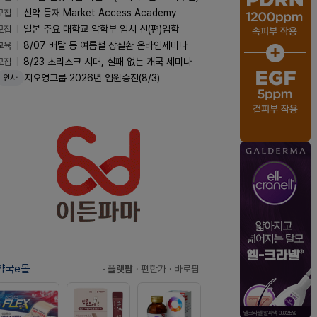
모집
신약 등재 Market Access Academy
모집
일본 주요 대학교 약학부 입시 신(편)입학
교육
8/07 배탈 등 여름철 장질환 온라인세미나
모집
8/23 초리스크 시대, 실패 없는 개국 세미나
지오영그룹 2026년 임원승진(8/3)
인사
약국e몰
· 플랫팜
· 편한가
· 바로팜