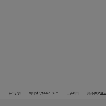
지
윤리강령
이메일 무단수집 거부
고충처리
정정·반론보