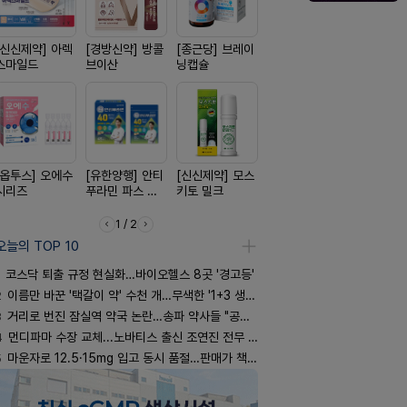
[신신제약] 아렉
[경방신약] 방콜
[종근당] 브레이
[일양약품] 도담
[동성제약]
스마일드
브이산
닝캡슐
도담 시리즈
환 F정
[옵투스] 오에수
[유한양행] 안티
[신신제약] 모스
[일양약품] 프로
[노보노디스
시리즈
푸라민 파스 시
키토 밀크
엑스피
위고비
리즈
1 / 2
오늘의 TOP 10
코스닥 퇴출 규정 현실화…바이오헬스 8곳 '경고등'
2
이름만 바꾼 '택갈이 약' 수천 개…무색한 '1+3 생동'
3
거리로 번진 잠실역 약국 논란…송파 약사들 "공공성 훼손"
4
먼디파마 수장 교체...노바티스 출신 조연진 전무 내정
5
마운자로 12.5·15mg 입고 동시 품절…판매가 책정 고심