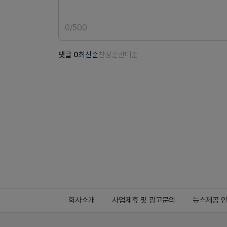
0
/
500
댓글
0
최신순
찬성순
반대순
회사소개
사업제휴 및 광고문의
뉴스제공 