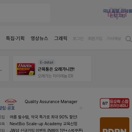
특집·기획
영상뉴스
그래픽
로그인
회원가입
기사제보
팜노트
팜리쿠
약국 마케팅 성공사례
좋아요+의견남기면 쿠폰 증정
퀴즈 
Quality Assurance Manager
알림·공표
모집
여름 필수템, 약국 특가로 최대 90% 할인!
교육
NextBio Scale-up Academy 교육신청
모집
JW샵 신규가입 이벤트 (N페이 1만+스벅쿠폰)