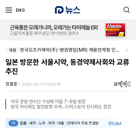
ENG
한국오츠카제약(주)-병원영업(MR) 채용연계형 인턴(신입사원) 모집 공고
채용
일본 방문한 서울시약, 동경약제사회와 교류
추진
요약
가
정흥준
2025-08-14 10:34:18
약국 경영 연수단 구성해 이달 7~9일 방문
양국 약사제도 발전방향 모색...드럭스토어 전시회도 참관
법률 · 세무 · 노무 · 개국 · 대출 · 인테리어 무료 컨설팅
약국 Q&A
PR