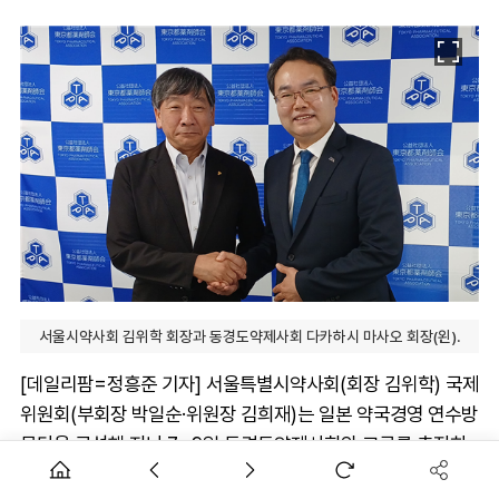
서울시약사회 김위학 회장과 동경도약제사회 다카하시 마사오 회장(왼).
[데일리팜=정흥준 기자] 서울특별시약사회(회장 김위학) 국제
위원회(부회장 박일순·위원장 김희재)는 일본 약국경영 연수방
문단을 구성해 지난 7~9일 동경도약제사회와 교류를 추진하
고, 국내에 접목할 약사 제도와 현안들을 살폈다.