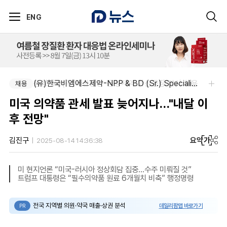
ENG
동성제약(주)아산공장-동성제약 아산공장 약사 채용
(유)한국비엠에스제약-NPP & BD (Sr.) Specialist, CSE&BD (Fixed)
채용
채용
미국 의약품 관세 발표 늦어지나…"내달 이
후 전망"
요약
가
김진구
2025-08-14 14:36:38
미 현지언론 “미국-러시아 정상회담 집중…수주 미뤄질 것”
트럼프 대통령은 “필수의약품 원료 6개월치 비축” 행정명령
전국 지역별 의원·약국 매출·상권 분석
데일리팜맵 바로가기
PR