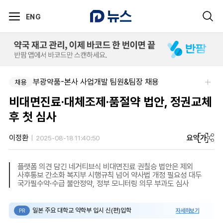
ENG
부광약품-본사 사업개발 팀원&팀장 채용
채용
비대면진료·대체조제·품절약 법안, 정권교체
후 첫 심사
요약
가
이정환
2025-08-18 11:40:50
플랫폼 의견 담긴 네거티브식 비대면진료 권칠승 법안은 제외
사후통보 간소화 복지부 시행규칙 넘어 약사법 개정 필요성 대두
국가필수약·수급 불안정약, 정부 모니터링 의무 부과도 심사
일본 주요 대학교 약학부 입시 신(편)입학
자세히보기
PR