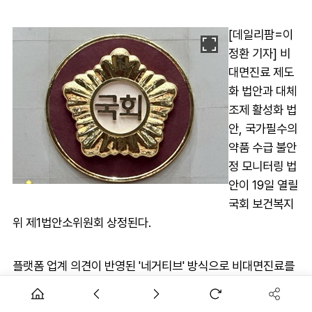
[데일리팜=이
정환 기자] 비
대면진료 제도
화 법안과 대체
조제 활성화 법
안, 국가필수의
약품 수급 불안
정 모니터링 법
안이 19일 열릴
국회 보건복지
위 제1법안소위원회 상정된다.
플랫폼 업계 의견이 반영된 '네거티브' 방식으로 비대면진료를
제도화하는 법안은 복지위 전체외의 안건과 소위 심사 안건에
포함되지 않았다.