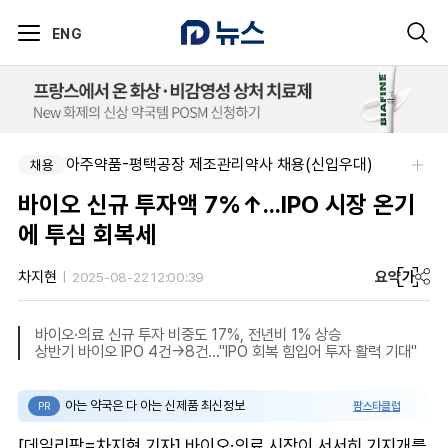
ENG
아주약품-평택공장 제조관리약사 채용(신입우대)
채용
바이오 신규 투자액 7%↑...IPO 시장 온기
에 투심 회복세
요약
가
차지현
2025-08-22 12:00:39
바이오·의료 신규 투자 비중도 17%, 전년비 1% 상승
상반기 바이오 IPO 4건→8건…"IPO 회복 힘입어 투자 활력 기대"
아는 약국은 다 아는 신제품 최신정보
팜스타클럽
PR
[데일리팜=차지현 기자] 바이오·의료 시장이 서서히 기지개를