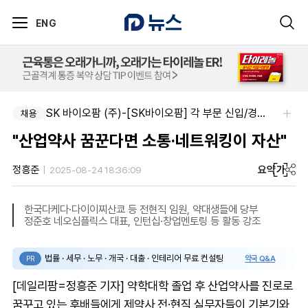
ENG
SK 바이오팜 (주)-[SK바이오팜] 각 부문 신입/경력 구성원 영입
채용
"산업약사 꿈꾼다면 소통·네트워킹이 자산"
요약
가
정흥준
2025-08-24 18:36:09
한국다케다·다이이찌산쿄 등 전현직 임원, 약대생들에 당부
정준호 네오심플릭스 대표, 인턴십·창업멘토링 등 활동 강조
법률 · 세무 · 노무 · 개국 · 대출 · 인테리어 무료 컨설팅
약국 Q&A
PR
[데일리팜=정흥준 기자] 약학대학 졸업 후 산업약사를 진로로
꿈꾸고 있는 후배들에게 제약사 전·현직 실무자들이 기본기와