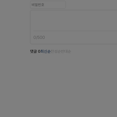
0
/
500
댓글
0
최신순
찬성순
반대순