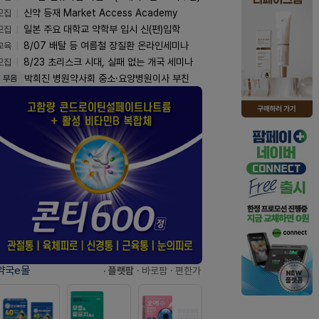
모집
신약 등재 Market Access Academy
모집
일본 주요 대학교 약학부 입시 신(편)입학
교육
8/07 배탈 등 여름철 장질환 온라인세미나
모집
8/23 초리스크 시대, 실패 없는 개국 세미나
박희진 병원약사회 중소·요양병원이사 부친
부음
약국e몰
· 플랫팜
· 바로팜
· 편한가