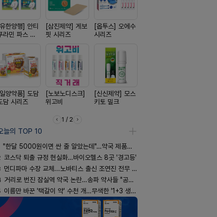
[유한양행] 안티
[삼진제약] 게보
[옵투스] 오에수
[일양약품] 프로
[종근당] 
푸라민 파스 시
핏 시리즈
시리즈
엑스피
닝캡슐
리즈
[일양약품] 도담
[노보노디스크]
[신신제약] 모스
[신신제약] 아렉
[동성제약]
도담 시리즈
위고비
키토 밀크
스마일드
환 F정
1 / 2
오늘의 TOP 10
"한달 5000원이면 싼 줄 알았는데"…약국 제품과 비교해보니
2
코스닥 퇴출 규정 현실화…바이오헬스 8곳 '경고등'
3
먼디파마 수장 교체...노바티스 출신 조연진 전무 내정
4
거리로 번진 잠실역 약국 논란…송파 약사들 "공공성 훼손"
5
이름만 바꾼 '택갈이 약' 수천 개…무색한 '1+3 생동'