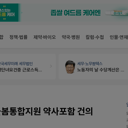
합
정책·법률
제약·바이오
약국·병원
칼럼·수첩
인물·연재
약국세무
미래 세무법인
세무·노무
팜텍스
경단녀요건중 근로스득원천징수액
노동자의 날 수당계산은 어떻게 되나요
돌봄통합지원 약사포함 건의