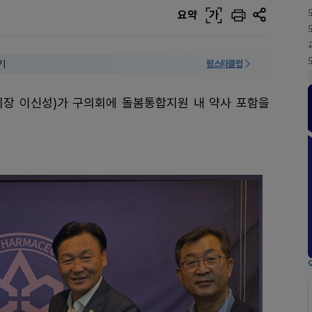
요약
가
기
팜스타클럽
회장 이신성)가 구의회에 돌봄통합지원 내 약사 포함을