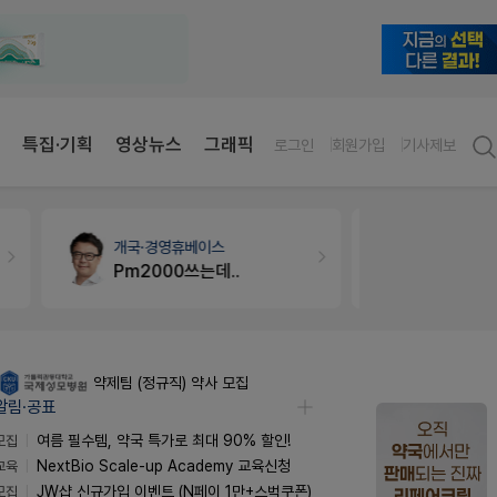
특집·기획
영상뉴스
그래픽
로그인
회원가입
기사제보
개국·경영
휴베이스
약국인테리
Pm2000쓰는데..
매대 높이
약제팀 (정규직) 약사 모집
알림·공표
모집
여름 필수템, 약국 특가로 최대 90% 할인!
교육
NextBio Scale-up Academy 교육신청
모집
JW샵 신규가입 이벤트 (N페이 1만+스벅쿠폰)