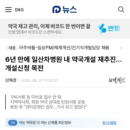
ENG
아주약품-임상PM/제제개선/건기식개발담당 채용
채용
6년 만에 일산차병원 내 약국개설 재추진…
개설신청 목전
요약
가
강혜경
2025-08-27 17:20:37
구비서류 등 미비로 접수 안 돼
지역약사회, 회원 약국 상대로 탄원서명 운동
병원 측 "관리운영단 업무…기사 보고 알았다"
아는 약국은 다 아는 신제품 최신정보
팜스타클럽
PR