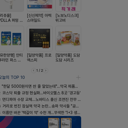
[리쥬올]
[신신제약] 아렉
[노보노디스크]
[종근당] 브레이
[삼진제약]
PDLLA 퍼밍 크
스마일드
위고비
닝캡슐
핏 시리즈
림 30ml
[유한양행] 안티
[일양약품] 프로
[일양약품] 도담
[옵투스] 오에수
[경방신약]
푸라민 파스 시
엑스피
도담 시리즈
시리즈
브이산
리즈
1 / 2
오늘의 TOP 10
"한달 5000원이면 싼 줄 알았는데"…약국 제품과 비교해보니
2
코스닥 퇴출 규정 현실화…바이오헬스 8곳 '경고등'
3
먼디파마 수장 교체...노바티스 출신 조연진 전무 내정
4
거리로 번진 잠실역 약국 논란…송파 약사들 "공공성 훼손"
5
이름만 바꾼 '택갈이 약' 수천 개…무색한 '1+3 생동'