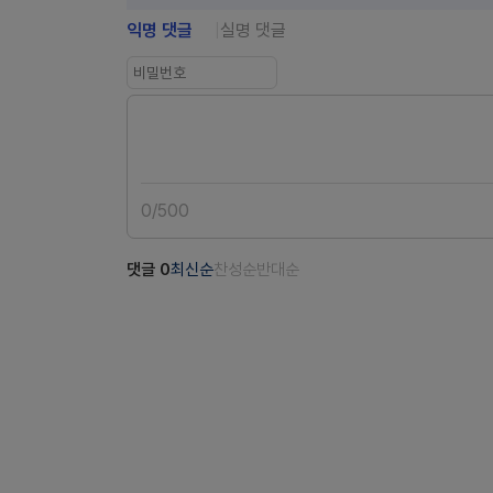
익명 댓글
실명 댓글
0
/
500
댓글
0
최신순
찬성순
반대순