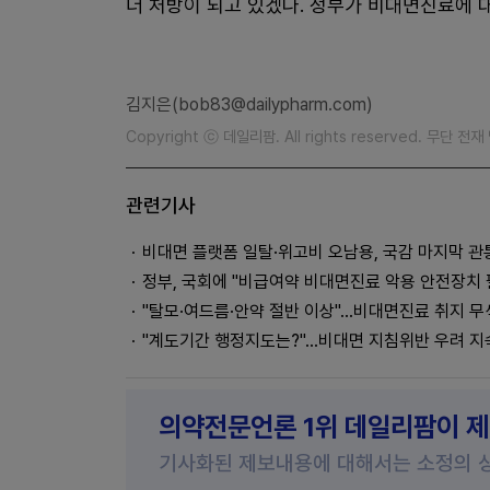
더 처방이 되고 있겠나. 정부가 비대면진료에 
김지은(bob83@dailypharm.com)
Copyright ⓒ 데일리팜. All rights reserved. 무단 전
관련기사
비대면 플랫폼 일탈·위고비 오남용, 국감 마지막 관
정부, 국회에 "비급여약 비대면진료 악용 안전장치 
"탈모·여드름·안약 절반 이상"…비대면진료 취지 무
"계도기간 행정지도는?"…비대면 지침위반 우려 지
의약전문언론 1위 데일리팜이 
기사화된 제보내용에 대해서는 소정의 