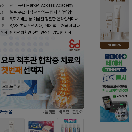
모집
신약 등재 Market Access Academy
모집
일본 주요 대학교 약학부 입시 신(편)입학
교육
8/07 배탈 등 여름철 장질환 온라인세미나
모집
8/23 초리스크 시대, 실패 없는 개국 세미나
원자력의학원 신임 원장에 임일한 박사
인사
약국e몰
· 플랫팜
· 바로팜
· 편한가