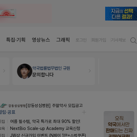
특집·기획
영상뉴스
그래픽
로그인
회원가입
기사제보
약국법률
법무법인 규원
세무·노무
문의합니다
[강동성심병원] 주말약사 모집공고
알림·공표
모집
여름 필수템, 약국 특가로 최대 90% 할인!
교육
NextBio Scale-up Academy 교육신청
모집
JW샵 신규가입 이벤트 (N페이 1만+스벅쿠폰)