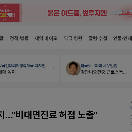
합
정책·법률
제약·바이오
약국·병원
칼럼·수첩
인물·연재
약국인테리어
생각자국 디자인
약국세무
미래 세무법인
매대 높이
경단녀요건중 근로스득원천징수액
…"비대면진료 허점 노출"