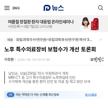
ENG
국립과학수사연구원-국립과학수사연구원 약사 3명 채용
알보젠코리아-향남공장 OQA 품질약사 채용(주5일/파트타임 가능)
채용
채용
노후 특수의료장비 보험수가 개선 토론회
요약
가
이정환
2025-08-29 09:10:48
남인순, 오늘(29일) 10시 의원회관서 개최
MRI·CT 등 고가 특수의료장비 노후화실태 진단
수가체계 개선을 통한 환자 안전 및 의료 질 제고 방안 모색
아는 약국은 다 아는 신제품 최신정보
팜스타클럽
PR