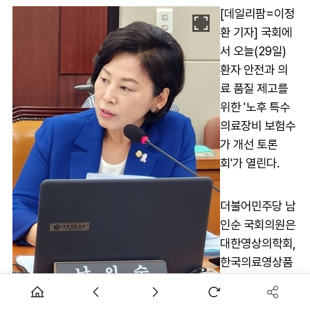
[데일리팜=이정
환 기자] 국회에
서 오늘(29일)
환자 안전과 의
료 품질 제고를
위한 '노후 특수
의료장비 보험수
가 개선 토론
회'가 열린다.
더불어민주당 남
인순 국회의원은
대한영상의학회,
한국의료영상품
질관리원, 한국
의료기기산업협