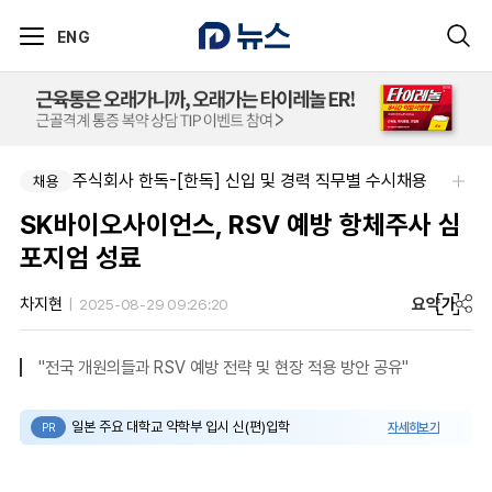
ENG
주식회사 한독-[한독] 신입 및 경력 직무별 수시채용
채용
SK바이오사이언스, RSV 예방 항체주사 심
포지엄 성료
요약
가
차지현
2025-08-29 09:26:20
"전국 개원의들과 RSV 예방 전략 및 현장 적용 방안 공유"
일본 주요 대학교 약학부 입시 신(편)입학
자세히보기
PR