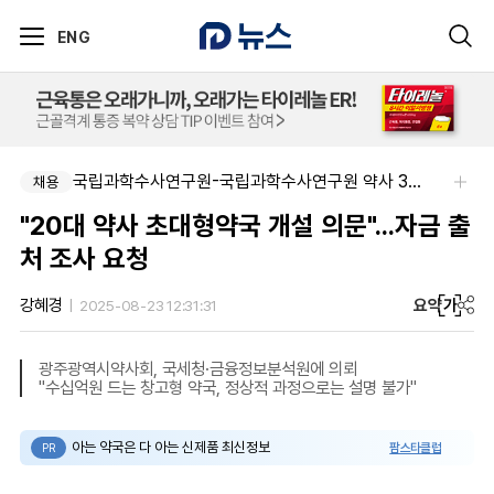
ENG
국립과학수사연구원-국립과학수사연구원 약사 3명 채용
채용
"20대 약사 초대형약국 개설 의문"...자금 출
처 조사 요청
요약
가
강혜경
2025-08-23 12:31:31
광주광역시약사회, 국세청·금융정보분석원에 의뢰
"수십억원 드는 창고형 약국, 정상적 과정으로는 설명 불가"
아는 약국은 다 아는 신제품 최신정보
팜스타클럽
PR