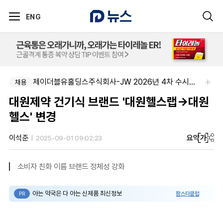
ENG
제이더블유홀딩스주식회사-JW 2026년 4차 수시채용
채용
대원제약 건기식 브랜드 '대원헬스랩→대원
헬스' 변경
요약
가
이석준
2025-09-01 09:02:23
소비자 친화 이름 브랜드 정체성 강화
아는 약국은 다 아는 신제품 최신정보
팜스타클럽
PR