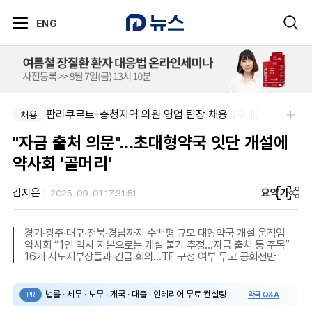
ENG
아주약품-평택공장 제조관리약사 채용(신입우대)
팜리쿠르트-충청지역 의원 영업 팀장 채용
채용
채용
"자금 출처 의문"…초대형약국 잇단 개설에
약사회 '골머리'
요약
가
김지은
2025-09-01 17:31:51
경기·광주·대구·전북·경남까지 수백평 규모 대형약국 개설 움직임
약사회 “1인 약사 자본으로는 개설 불가 추정…자금 출처 등 주목”
16개 시도지부장들과 긴급 회의…TF 구성 여부 두고 공회전만
법률 · 세무 · 노무 · 개국 · 대출 · 인테리어 무료 컨설팅
약국 Q&A
PR