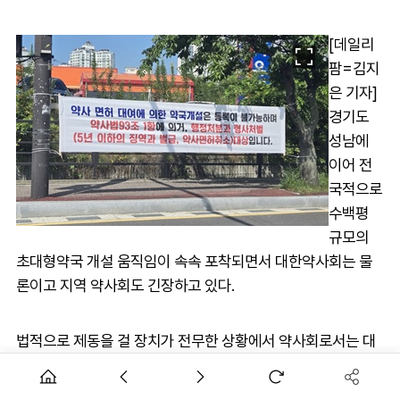
[데일리
팜=김지
은 기자]
경기도
성남에
이어 전
국적으로
수백평
규모의
초대형약국 개설 움직임이 속속 포착되면서 대한약사회는 물
론이고 지역 약사회도 긴장하고 있다.
법적으로 제동을 걸 장치가 전무한 상황에서 약사회로서는 대
안을 찾기 쉽지 않은 형편이다.