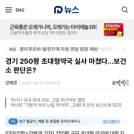
ENG
팜리쿠르트-충청지역 의원 영업 팀장 채용
주식회사 에일리크-메디컬 커뮤니케이션 컨설턴트(Associate) / 메디컬라이터 채용
채용
채용
경기 250평 초대형약국 실사 마쳤다…보건
소 판단은?
요약
가
강혜경
2025-09-02 10:20:21
허가시 국내 최대 규모…3일 허가여부 결정
약사회 "기형적 약국 난립 막아야"…246개 전국 보건소에 SOS
8/7 물갈이, 배탈 등 장질환 온라인세미나
사전 신청하기
PR
[데일리팜=강혜경 기자] 250평 규모 초대형 약국에 대한 지