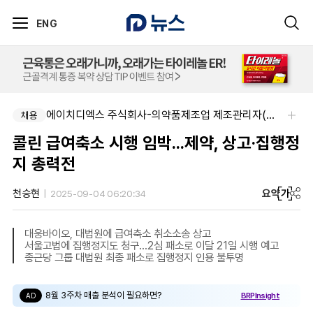
ENG
동성제약(주)아산공장-동성제약 아산공장 약사 채용
에이치디엑스 주식회사-의약품제조업 제조관리자(약사) 채용
채용
채용
콜린 급여축소 시행 임박...제약, 상고·집행정
지 총력전
요약
가
천승현
2025-09-04 06:20:34
대웅바이오, 대법원에 급여축소 취소소송 상고
서울고법에 집행정지도 청구...2심 패소로 이달 21일 시행 예고
종근당 그룹 대법원 최종 패소로 집행정지 인용 불투명
8월 3주차 매출 분석이 필요하면?
BRPInsight
AD