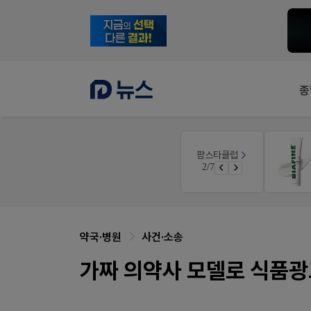
종
몰
V-Detail
팜스타클럽
우리 가족 다양한 상처엔 비아핀!
3/7
가입 시 네이버 1만포인트 + 스벅쿠폰
비아핀 POSM 신청 GO!
약국·병원
사건·소송
가짜 의약사 모델로 식품광고