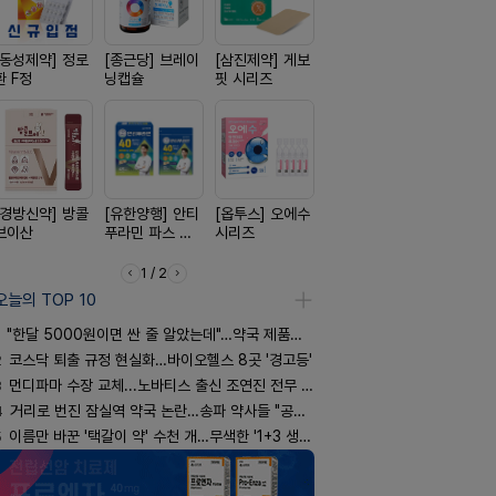
[동성제약] 정로
[종근당] 브레이
[삼진제약] 게보
[신신제약] 모스
[일양약품]
환 F정
닝캡슐
핏 시리즈
키토 밀크
도담 시리즈
[경방신약] 방콜
[유한양행] 안티
[옵투스] 오에수
[리쥬올]
[일양약품]
브이산
푸라민 파스 시
시리즈
PDLLA 퍼밍 크
엑스피
리즈
림 30ml
1 / 2
오늘의 TOP 10
"한달 5000원이면 싼 줄 알았는데"…약국 제품과 비교해보니
2
코스닥 퇴출 규정 현실화…바이오헬스 8곳 '경고등'
3
먼디파마 수장 교체...노바티스 출신 조연진 전무 내정
4
거리로 번진 잠실역 약국 논란…송파 약사들 "공공성 훼손"
5
이름만 바꾼 '택갈이 약' 수천 개…무색한 '1+3 생동'