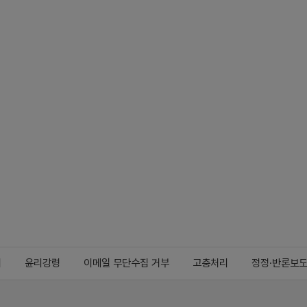
지
윤리강령
이메일 무단수집 거부
고충처리
정정·반론보