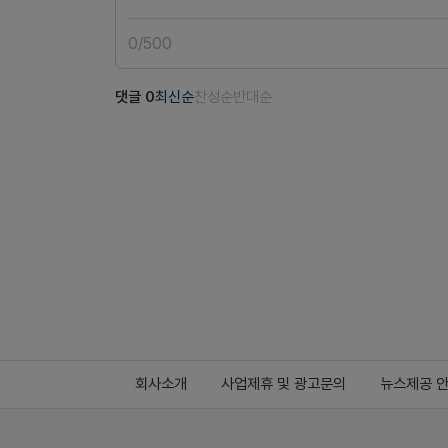
0
/
500
댓글
0
최신순
찬성순
반대순
회사소개
사업제휴 및 광고문의
뉴스제공 