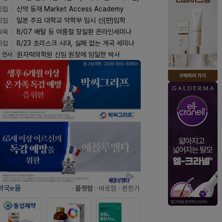
모집
신약 등재 Market Access Academy
모집
일본 주요 대학교 약학부 입시 신(편)입학
교육
8/07 배탈 등 여름철 장질환 온라인세미나
모집
8/23 초리스크 시대, 실패 없는 개국 세미나
원자력의학원 신임 원장에 임일한 박사
인사
약국e몰
· 플랫팜
· 바로팜
· 편한가