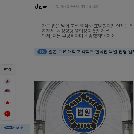
강신국
2025-09-04 11:16:33
가운 입은 남여 모델 의약사 표방했지만 실제는 
지자체, 시정명령·영업정지 5일 처분
업체, 처분 부당하다며 소송했지만 패소
PR
일본 주요 대학교 약학부 한국인 특별 전형 입
번역