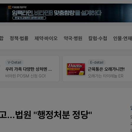
합
정책·법률
제약·바이오
약국·병원
칼럼·수첩
인물·연재
E-detail
팜노트
근육통은 오래가니깐!
약국 마케팅 성공사례
오래가는 타이레놀 ER
좋아요+의견남기면 쿠폰 증
...법원 "행정처분 정당"