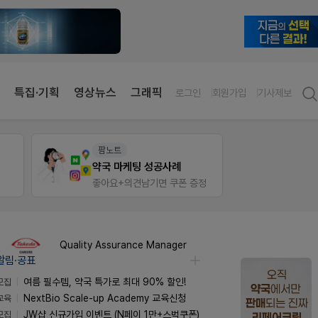
특집·기획
영상뉴스
그래픽
로그인
회원가입
기사제보
약사 전용 멤버십몰
팜리
편한가 멤버십몰
정
가입 시 50% 할인 쿠폰+적립금까지!
퀴즈 
Quality Assurance Manager
알림·공표
모집
여름 필수템, 약국 특가로 최대 90% 할인!
교육
NextBio Scale-up Academy 교육신청
모집
JW샵 신규가입 이벤트 (N페이 1만+스벅쿠폰)