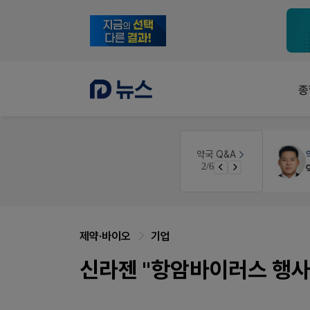
종
인
약국대출
메디라이프
약국 Q&A
3/6
경단녀요건중 근로스득원천징수액
약국 개국 대출 어떻게 받아야할지 어렵습니다
제약·바이오
기업
신라젠 "항암바이러스 행사서