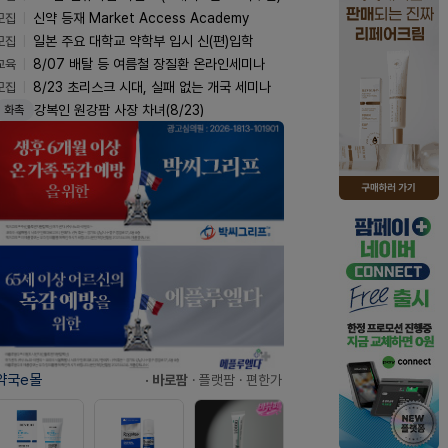
모집
신약 등재 Market Access Academy
모집
일본 주요 대학교 약학부 입시 신(편)입학
교육
8/07 배탈 등 여름철 장질환 온라인세미나
모집
8/23 초리스크 시대, 실패 없는 개국 세미나
강복인 원강팜 사장 차녀(8/23)
화촉
약국e몰
· 바로팜
· 플랫팜
· 편한가