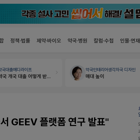
합
정책·법률
제약·바이오
약국·병원
칼럼·수첩
인물·연재
약국인테리어
생각자국 디자인
약국법률
법무법인 규원
매대 높이
문의합니다
 GEEV 플랫폼 연구 발표"