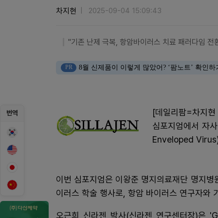
차지현
2025-09-04 15:09:43
"기존 난제 극복, 항암바이러스 치료 패러다임 전환
PR
8월 신제품이 이렇게 많았어? ‘팜노트’ 확인하
[데일리팜=차지현 
번역
심포지엄에서 자사 핵심
Enveloped Vi
이번 심포지엄은 이왕준 명지의료재단 명지병
이러스 학술 행사로, 항암 바이러스 연구자와 
오근희 신라젠 박사(신라젠 연구센터장)은 '