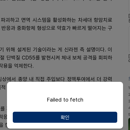
 파괴하고 면역 시스템을 활성화하는 차세대 항암치료
보체 반응과 중화항체 형성으로 약효가 빠르게 떨어지는 구
기 위해 설계된 기술이라는 게 신라젠 측 설명이다. 이
조절 단백질 CD55를 발현시켜 체내 보체 공격을 회피하
 작용을 억제한다.
 전임상에서 종양 내 직접 주입보다 정맥투여에서 더 강력
반복적 정맥투여가 가능한 최초의 항암바이러스 플랫폼으
1
Failed to fetch
허를 확보하고, 바이러스 대량생산 제조 공정(CDMO)을
 적응증을 기존 국소 종양에서 전이암·심부 종양까지 확
확인
을 한층 끌어올린다는 전략이다.