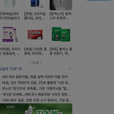
[D판테놀]레비
[켄뷰] 오리지널
[알엑스미] 알엑
[여드름치료]아
[리쥬올] 닥
온디판테놀연고
폼타입, 로게인
스미 리쥬영 울
크스팟크림
쥬올 어드
5%폼에어로졸
트라 PDRN
PDRN 리
60g
10000 딥리페
이팅 크림 3
어 크림
[아워팜] 우리아
[켄뷰] 다양한 통
[한독] 붙이는 통
[쥬베룩] 진짜 쥬
[레비온]
이 맞춤설계, 바
증에, 타이레놀
증 전문가, 케토
베룩을 담은 약
PDRN+EG
로타민 kids 엘
정 500mg 10
톱 액티브 플라
국전용 PDLLA
비온RX P
더베리맛
정
스타(쿨) 40매
크림
EGF 크림
1 / 2
오늘의 TOP 10
서버 마비 동원약품, 매출 공백·거래처 이탈 우려
2
HLB, 5년 7600억 조달…FDA 불발에 '시장 피로감'
3
온누리 '메가약국' 후폭풍…기존 가맹약사들 "협의체 만들자"
4
셧다운 닷새째…새벽 6시 배송차량 사라진 동원 물류센터
5
'서버 마비' 동원, 전화 주문·수기 명세서…7일 정상화 되나