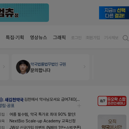
특집·기획
영상뉴스
그래픽
로그인
회원가입
기사제보
개국·경영
휴베이스
세무·노무
팜
Pm2000쓰는데..
김천에서 약사님모셔요 급여740(퇴직금선지급시실수령800),KTXSRT김천구미역있음
알림·공표
모집
여름 필수템, 약국 특가로 최대 90% 할인!
교육
NextBio Scale-up Academy 교육신청
모집
JW샵 신규가입 이벤트 (N페이 1만+스벅쿠폰)