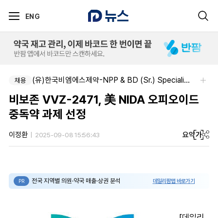
ENG
(유)한국비엠에스제약-NPP & BD (Sr.) Specialist, CSE&BD (Fixed)
채용
비보존 VVZ-2471, 美 NIDA 오피오이드
중독약 과제 선정
요약
가
이정환
2025-09-08 15:56:43
전국 지역별 의원·약국 매출·상권 분석
데일리팜맵 바로가기
PR
[데일리