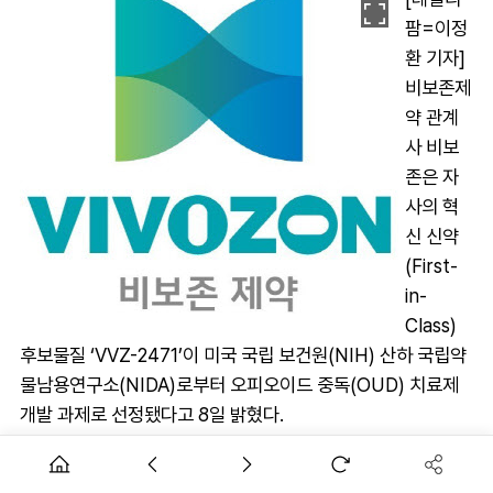
팜=이정
환 기자]
비보존제
약 관계
사 비보
존은 자
사의 혁
신 신약
(First-
in-
Class)
후보물질 ‘VVZ-2471’이 미국 국립 보건원(NIH) 산하 국립약
물남용연구소(NIDA)로부터 오피오이드 중독(OUD) 치료제
개발 과제로 선정됐다고 8일 밝혔다.
이는 미국 국립보건원 내 산학 공동 연구지원 프로그램 중 하나