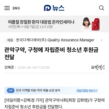
ENG
한국다케다제약(주)-Quality Assurance Manager
아주약품-임상PM/제제개선/건기식개발담당 채용
채용
채용
관악구약, 구청에 자립준비 청소년 후원금
전달
요약
가
강혜경
2025-09-08 17:22:59
전국 지역별 의원·약국 매출·상권 분석
데일리팜맵 바로가기
PR
[데일리팜=강혜경 기자] 관악구약사회(회장 김화명)가 구청에
자립준비 청소년 후원금을 전달했다.