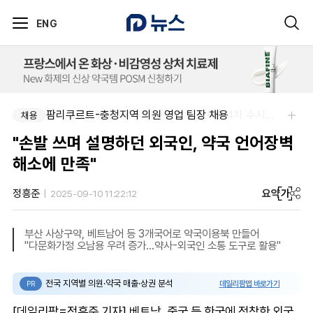
ENG
팜리쿠르트-충청지역 의원 영업 팀장 채용
제이더블유홀딩스주식회사-JW 2026년 4차 수시채용
채용
채용
"손발 쓰며 설명하던 외국인, 약국 언어장벽
해소에 만족"
요약
가
정흥준
2025-09-10 11:22:12
부산 사상구약, 베트남어 등 3개국어로 약국이용북 만들어
"다문화가정 오남용 우려 증가...약사-외국인 소통 도구로 활용"
전국 지역별 의원·약국 매출·상권 분석
데일리팜맵 바로가기
PR
[데일리팜=정흥준 기자] 베트남, 중국 등 한국에 정착한 외국