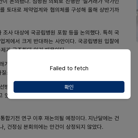
이 논의됐다. 심평원 의뢰로 진행한 '실거래가 약가인
)'를 토대로 제약업계와 협의체를 구성해 올해 상반기까
가 조사 대상에 국공립병원 포함 등을 논의했다. 특히 국
업계에서 크게 반대하는 사안이다. 국공립병원 입찰에
문제가 구조화돼 있기 때문이다.
거래가 조사에서는 국공립병원이 조사대상에서 제외되는
Failed to fetch
화질소만 포함시켰을 뿐이다.
개선방안은 연말 사후관리 통합기전 연구가 나오면 다른
확인
고 있다"며 "그때 국공립병원 포함 문제 등이 재논의될
 통합기전 연구 이후 재논의될 예정이다. 지난달에는 건
, 건정심 본회의에는 안건이 상정되지 않았다.