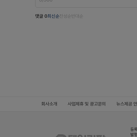
댓글
0
최신순
찬성순
반대순
회사소개
사업제휴 및 광고문의
뉴스제공 
등록
발행