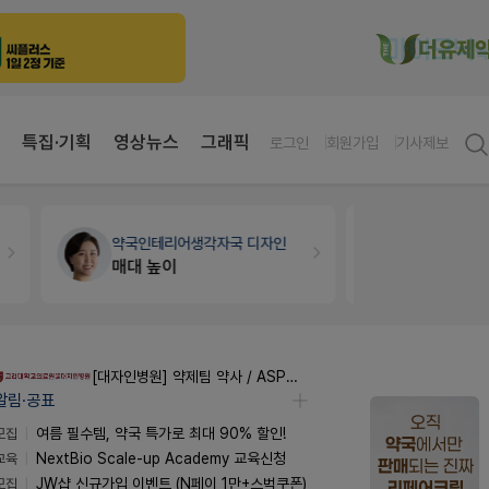
특집·기획
영상뉴스
그래픽
로그인
회원가입
기사제보
약국인테리어
생각자국 디자인
약국세무
미
매대 높이
[대자인병원] 약제팀 약사 / ASP팀 감염전문약사 모집
알림·공표
모집
여름 필수템, 약국 특가로 최대 90% 할인!
교육
NextBio Scale-up Academy 교육신청
모집
JW샵 신규가입 이벤트 (N페이 1만+스벅쿠폰)