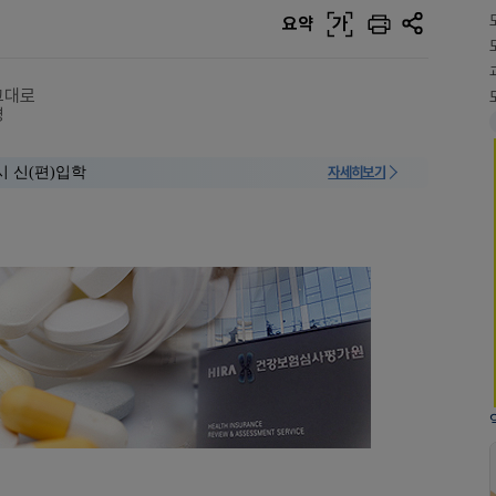
요약
가
그대로
명
시 신(편)입학
자세히보기