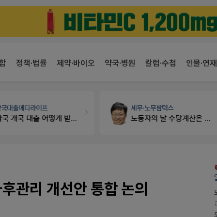
합
정책·법률
제약·바이오
약국·병원
칼럼·수첩
인물·연재
약국대출
메디라이프
세무·노무
팜텍스
약국 개국 대출 어떻게 받아야할지 어렵습니다
노동자의 날 수당계산은 어떻게 되나요
사후관리 개선안 통합 논의