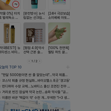
[약물 0%] 터치
[완전방수] 눈시
[24H 극강보습]
[구취 96% 제
[쿠팡 완판]
훅 벌레독소 흡
림없는 선크림
소이베베 아토
거] 씹는 고체 가
생 아르기닌
인기
(SPF50+)
크림
글
너지 젤리
[약국BEST!] 뉴
[평점 4.9]약사
[100% 천연옥]
[여름 한정 특가]
[올리브베
비타센스 비타민
선택 근본 솔루
멜팅 하트 괄사
편한가 여름 쿨
Pick] 드링
흡입기
션, 솔티스
마사지기
세일! (여름 필수
강음료
템 싹쓰리)
1 / 2
오늘의 TOP 10
"한달 5000원이면 싼 줄 알았는데"…약국 제품과 비교해보니
2
코스닥 퇴출 규정 현실화…바이오헬스 8곳 '경고등'
3
먼디파마 수장 교체...노바티스 출신 조연진 전무 내정
4
거리로 번진 잠실역 약국 논란…송파 약사들 "공공성 훼손"
5
이름만 바꾼 '택갈이 약' 수천 개…무색한 '1+3 생동'