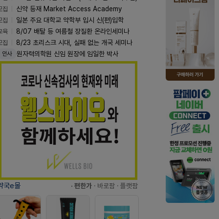
모집
신약 등재 Market Access Academy
모집
일본 주요 대학교 약학부 입시 신(편)입학
교육
8/07 배탈 등 여름철 장질환 온라인세미나
모집
8/23 초리스크 시대, 실패 없는 개국 세미나
원자력의학원 신임 원장에 임일한 박사
인사
약국e몰
· 편한가
· 바로팜
· 플랫팜