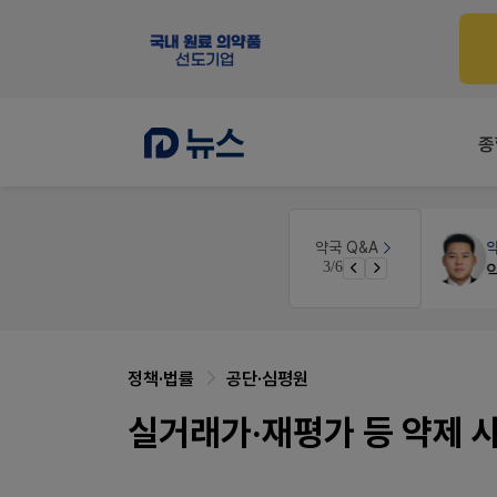
종
약국법률
법무법인 규원
약국 Q&A
3/6
문의합니다
정책·법률
공단·심평원
실거래가·재평가 등 약제 