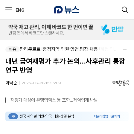
ENG
팜리쿠르트-충청지역 의원 영업 팀장 채용
한국오츠카제약(주)-병원영업(MR) 채용연계형 인턴(신입사원) 모집 공고
채용
채용
내년 급여재평가 추가 논의…사후관리 통합
연구 반영
요약
가
이탁순
2025-08-28 15:35:09
재평가 대상에 은행엽엑스 등 포함…제약업계 반발
전국 지역별 의원·약국 매출·상권 분석
데일리팜맵 바로가기
PR