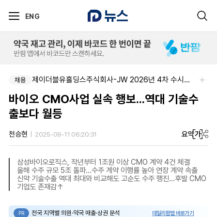
ENG
제이더블유홀딩스주식회사-JW 2026년 4차 수시채용
채용
바이오 CMO사업 실속 행보...역대 기술수
출보다 월등
요약
가
천승현
2025-09-11 06:20:31
삼성바이오로직스, 작년부터 1조원 이상 CMO 계약 4건 체결
올해 수주 규모 5조 돌파...수주 계약 이행률 높아 연장 계약 속출
신약 기술수출 역대 최대와 비교해도 고순도 수주 행진...후발 CMO
기업도 존재감↑
전국 지역별 의원·약국 매출·상권 분석
데일리팜맵 바로가기
PR