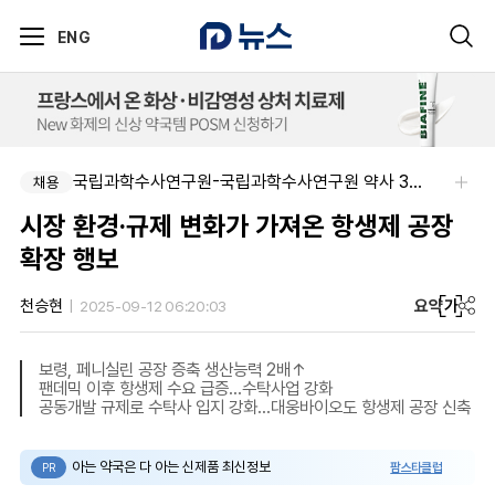
ENG
국립과학수사연구원-국립과학수사연구원 약사 3명 채용
채용
시장 환경·규제 변화가 가져온 항생제 공장
확장 행보
요약
가
천승현
2025-09-12 06:20:03
보령, 페니실린 공장 증축 생산능력 2배↑
팬데믹 이후 항생제 수요 급증...수탁사업 강화
공동개발 규제로 수탁사 입지 강화...대웅바이오도 항생제 공장 신축
아는 약국은 다 아는 신제품 최신정보
팜스타클럽
PR