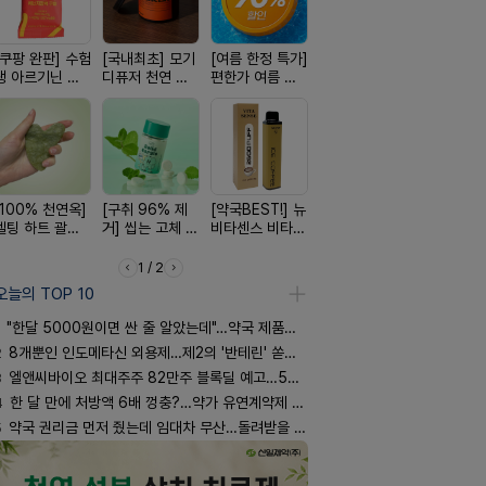
[쿠팡 완판] 수험
[국내최초] 모기
[여름 한정 특가]
[24H 극강보습]
[완전방수]
생 아르기닌 에
디퓨저 천연 계
편한가 여름 쿨
소이베베 아토
림없는 선
너지 젤리
피 모키센트 디
세일! (여름 필수
크림
(SPF50+)
퓨저
템 싹쓰리)
[100% 천연옥]
[구취 96% 제
[약국BEST!] 뉴
[약물 0%] 터치
[올리브베
멜팅 하트 괄사
거] 씹는 고체 가
비타센스 비타민
훅 벌레독소 흡
Pick] 드링
마사지기
글
흡입기
인기
강음료
1 / 2
오늘의 TOP 10
"한달 5000원이면 싼 줄 알았는데"…약국 제품과 비교해보니
2
8개뿐인 인도메타신 외용제…제2의 '반테린' 쏟아지나
3
엘앤씨바이오 최대주주 82만주 블록딜 예고…500억 규모
4
한 달 만에 처방액 6배 껑충?…약가 유연계약제 착시효과
5
약국 권리금 먼저 줬는데 임대차 무산…돌려받을 수 있을까