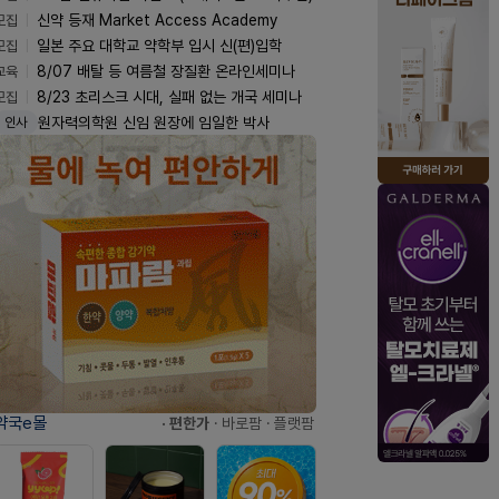
모집
신약 등재 Market Access Academy
모집
일본 주요 대학교 약학부 입시 신(편)입학
교육
8/07 배탈 등 여름철 장질환 온라인세미나
모집
8/23 초리스크 시대, 실패 없는 개국 세미나
원자력의학원 신임 원장에 임일한 박사
인사
약국e몰
· 편한가
· 바로팜
· 플랫팜