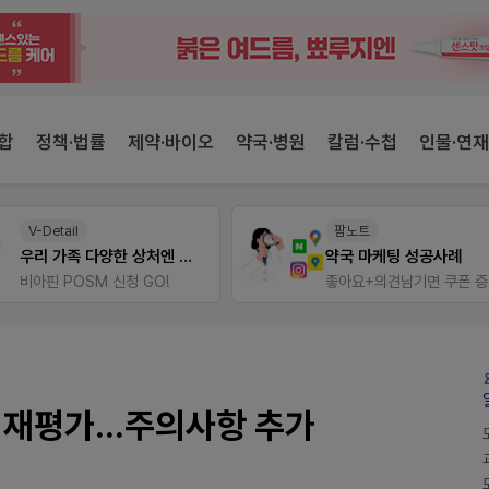
합
정책·법률
제약·바이오
약국·병원
칼럼·수첩
인물·연재
팜노트
팜리쿠르트
약국 마케팅 성공사례
좋아요+의견남기면 쿠폰 증정
퀴즈 참여시 룰렛쿠폰
 재평가...주의사항 추가