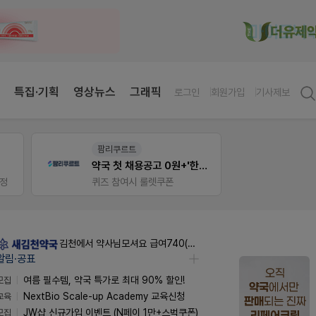
특집·기획
영상뉴스
그래픽
로그인
회원가입
기사제보
온라인세미나
약사 
약국 첫 채용공고 0원+'한번 더' 무료 연장
듀오락 스탑과 여름철 장질환 대응법
편한가
물갈이, 배탈, 설사 환자를 위한 실전 상담&판매 전략
김천에서 약사님모셔요 급여740(퇴직금선지급시실수령800),KTXSRT김천구미역있음
알림·공표
모집
여름 필수템, 약국 특가로 최대 90% 할인!
교육
NextBio Scale-up Academy 교육신청
모집
JW샵 신규가입 이벤트 (N페이 1만+스벅쿠폰)