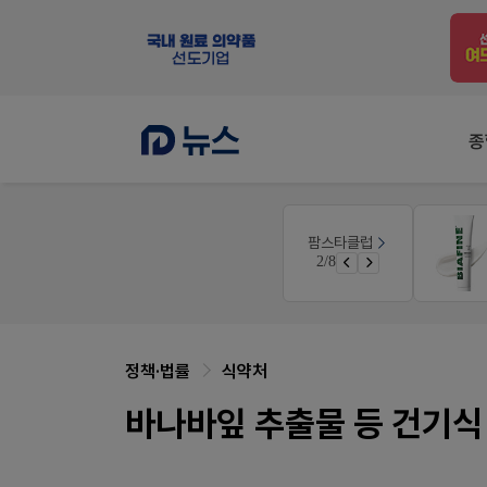
종
몰
V-Detail
팜스타클럽
우리 가족 다양한 상처엔 비아핀!
3/8
가입 시 네이버 1만포인트 + 스벅쿠폰
비아핀 POSM 신청 GO!
정책·법률
식약처
바나바잎 추출물 등 건기식