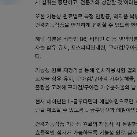
시 섭취를 중단하고, 전문가와 상담할 것'이라
또한 기능성 원료별로 특정 연령층, 의약품 복
건강기능식품을 안전하게 섭취할 수 있도록 한
해당 성분은 비타민 B6, 비타민 C 등 영양성
사놀 함유 유지, 포스파티딜세린, 구아검/구아
다.
기능성 원료 재평가를 통해 인체적용시험 결과
코사놀 함유 유지, 구아검/구아검 가수분해물
출량을 고려해 구아검/구아검 가수분해물의 납 규격
현재 테아닌은 L-글루타민과 에칠아민으로만 
닌을 제조할 수 있도록 L-글루탐산과 에칠아민
건강기능식품 기능성 원료의 재심사 시 동일한
효율적인 심사가 가능하도록 기능성 원료 심사