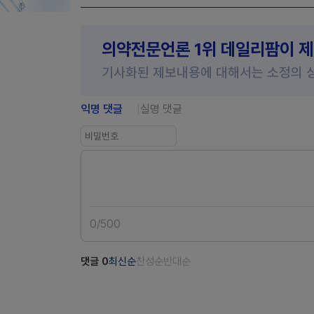
의약전문언론 1위 데일리팜이 
기사화된 제보내용에 대해서는 소정의 
익명 댓글
실명 댓글
0
/
500
댓글
0
최신순
찬성순
반대순