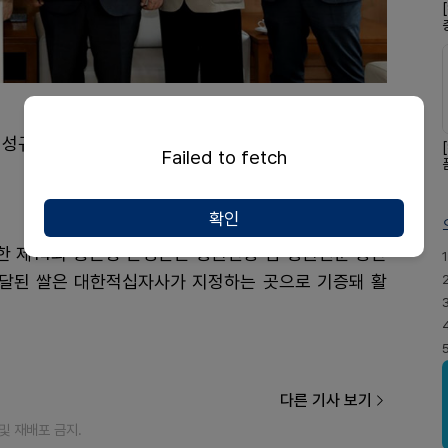
성규)가 대한적십자사(회장 김철수)에 사랑의 쌀 300
Failed to fetch
확인
최한 제14회 종근당 존경받는 병원인상 겸 병원신문 창간
1
전달된 쌀은 대한적십자사가 지정하는 곳으로 기증돼 활
다른 기사 보기
재 및 재배포 금지.