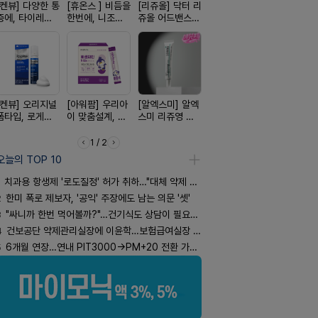
[켄뷰] 다양한 통
[휴온스 ] 비듬을
[리쥬올] 닥터 리
[D판테놀]레비
[여드름치료
증에, 타이레놀
한번에, 니조랄
쥬올 어드밴스드
온디판테놀연고
크스팟크림
정 500mg 10
2%액
PDRN 리쥬비네
정
이팅 크림 30ml
[켄뷰] 오리지널
[아워팜] 우리아
[알엑스미] 알엑
[한독] 붙이는 통
[흉터치료]
폼타입, 로게인
이 맞춤설계, 바
스미 리쥬영 울
증 전문가, 케토
리페어겔
5%폼에어로졸
로타민 kids 엘
트라 PDRN
톱 액티브 플라
60g
더베리맛
10000 딥리페
스타(쿨) 40매
1 / 2
어 크림
오늘의 TOP 10
치과용 항생제 '로도질정' 허가 취하…"대체 약제 충분"
2
한미 폭로 제보자, '공익' 주장에도 남는 의문 '셋'
3
"싸니까 한번 먹어볼까?"…건기식도 상담이 필요한 이유
4
건보공단 약제관리실장에 이윤학…보험급여실장 윤유경
5
6개월 연장…연내 PIT3000→PM+20 전환 가능할까