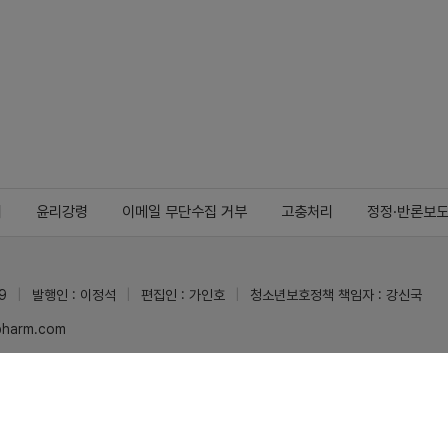
지
윤리강령
이메일 무단수집 거부
고충처리
정정·반론보
9
발행인 : 이정석
편집인 : 가인호
청소년보호정책 책임자 : 강신국
ypharm.com
 받을 수 있습니다.