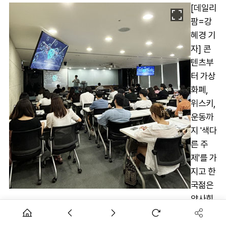
[데일리
팜=강
혜경 기
자] 콘
텐츠부
터 가상
화폐,
위스키,
운동까
지 '색다
른 주
제'를 가
지고 한
국젊은
약사회
KYPG(회장 장태웅)가 세미나를 열어 눈길을 끈다.