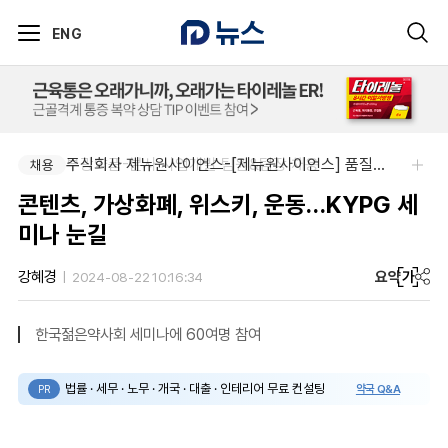
ENG
부광약품-본사 사업개발 팀원&팀장 채용
주식회사 제뉴원사이언스-[제뉴원사이언스] 품질관리약사 모집(경력무관)
채용
채용
콘텐츠, 가상화폐, 위스키, 운동…KYPG 세
미나 눈길
요약
가
강혜경
2024-08-22 10:16:34
한국젊은약사회 세미나에 60여명 참여
법률 · 세무 · 노무 · 개국 · 대출 · 인테리어 무료 컨설팅
약국 Q&A
PR