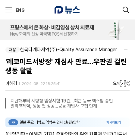
ENG
한국다케다제약(주)-Quality Assurance Manager
채용
'레코미드서방정' 재심사 만료...우판권 걸린
생동 활발
요약
가
이혜경
2024-08-22 18:25:41
지난해부터 서방정 임상시험 19건...최근 동국·넥스팜 승인
알리코제약, 생동 첫 성공...공동 개발사 모집 단계
일본 주요 대학교 약학부 입시 신(편)입학
자세히보기
PR
[데일리팜=이혜경 기자] 유한양행의 위염치료제 '레코미드서