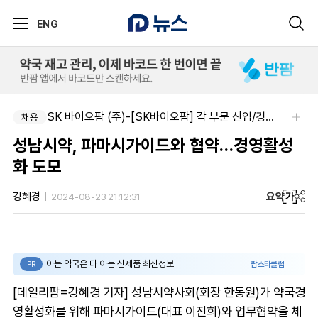
ENG
SK 바이오팜 (주)-[SK바이오팜] 각 부문 신입/경력 구성원 영입
채용
성남시약, 파마시가이드와 협약…경영활성
화 도모
요약
가
강혜경
2024-08-23 21:12:31
아는 약국은 다 아는 신제품 최신정보
팜스타클럽
PR
[데일리팜=강혜경 기자] 성남시약사회(회장 한동원)가 약국경
영활성화를 위해 파마시가이드(대표 이진희)와 업무협약을 체