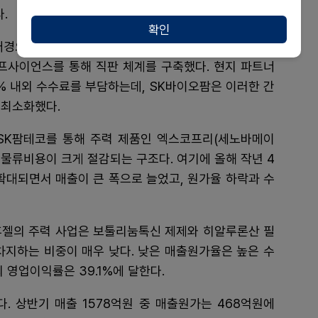
.
확인
경으로 미국 현지에 생산·판매 시스템을 구축한 점이
이프사이언스를 통해 직판 체계를 구축했다. 현지 파트너
% 내외 수수료를 부담하는데, SK바이오팜은 이러한 간
 최소화했다.
SK팜테코를 통해 주력 제품인 엑스코프리(세노바메이
 물류비용이 크게 절감되는 구조다. 여기에 올해 작년 4
확대되면서 매출이 큰 폭으로 늘었고, 원가율 하락과 수
 휴젤의 주력 사업은 보툴리눔톡신 제제와 히알루론산 필
차지하는 비중이 매우 낮다. 낮은 매출원가율은 높은 수
 영업이익률은 39.1%에 달한다.
. 상반기 매출 1578억원 중 매출원가는 468억원에