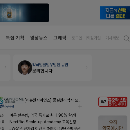
특집·기획
영상뉴스
그래픽
로그인
회원가입
기사제보
약국법률
법무법인 규원
약국인테리
문의합니다
매대 높이
[제뉴원사이언스] 품질관리약사 모집(경력무관)
알림·공표
모집
여름 필수템, 약국 특가로 최대 90% 할인!
교육
NextBio Scale-up Academy 교육신청
모집
JW샵 신규가입 이벤트 (N페이 1만+스벅쿠폰)