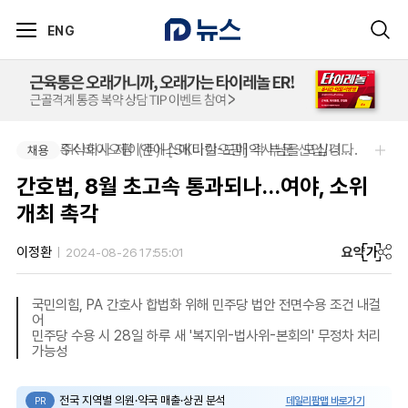
ENG
주식회사 제이앤에스메디칼-도매약사님을 모십니다.
SK 바이오팜 (주)-[SK바이오팜] 각 부문 신입/경력 구성원 영입
채용
채용
간호법, 8월 초고속 통과되나…여야, 소위
개최 촉각
요약
가
이정환
2024-08-26 17:55:01
국민의힘, PA 간호사 합법화 위해 민주당 법안 전면수용 조건 내걸
어
민주당 수용 시 28일 하루 새 '복지위-법사위-본회의' 무정차 처리
가능성
전국 지역별 의원·약국 매출·상권 분석
데일리팜맵 바로가기
PR