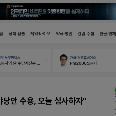
합
정책·법률
제약·바이오
약국·병원
칼럼·수첩
인물·연재
세무·노무
팜텍스
개국·경영
휴베이스
노동자의 날 수당계산은 어떻게 되나요
Pm2000쓰는데..
야당안 수용, 오늘 심사하자"