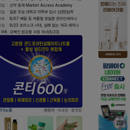
모집
신약 등재 Market Access Academy
모집
일본 주요 대학교 약학부 입시 신(편)입학
교육
8/07 배탈 등 여름철 장질환 온라인세미나
모집
8/23 초리스크 시대, 실패 없는 개국 세미나
박동준 창원경상국립대병원장 취임
인사
약국e몰
· 편한가
· 바로팜
· 플랫팜