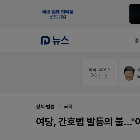
종
인
약국대출
메디라이프
약국 Q&A
3/6
경단녀요건중 근로스득원천징수액
약국 개국 대출 어떻게 받아야할지 어렵습니다
정책·법률
국회
여당, 간호법 발등의 불…"