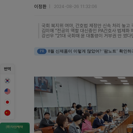
이정환
2024-08-26 11:32:06
국회 복지위 여야, 간호법 제정안 신속 처리 놓고 
김미애 "전공의 역할 대신중인 PA간호사 법제화 
강선우 "21대 국회때 윤 대통령이 거부권 안 썼다
PR
8월 신제품이 이렇게 많았어? ‘팜노트’ 확인하
번역