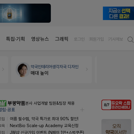
특집·기획
영상뉴스
그래픽
로그인
회원가입
기사제보
약국인테리어
생각자국 디자인
약국법률
법
매대 높이
문의합니
향남공장 OQA 품질약사 채용(주5일/파트타임 가능)
알림·공표
모집
여름 필수템, 약국 특가로 최대 90% 할인!
교육
NextBio Scale-up Academy 교육신청
모집
JW샵 신규가입 이벤트 (N페이 1만+스벅쿠폰)