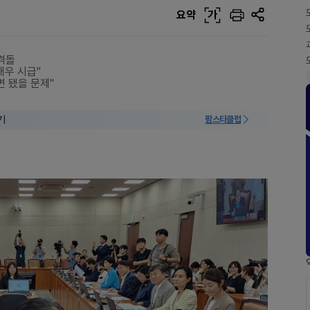
요약
가
격돌
매우 시급"
면 됐을 문제"
기
팜스타클럽