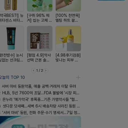
[약국BEST!] 뉴
[구취 96% 제
[100% 천연옥]
[여름 한정 특가]
[국내최초]
비타센스 비타민
거] 씹는 고체 가
멜팅 하트 괄사
편한가 여름 쿨
디퓨저 천연
흡입기
글
마사지기
세일! (여름 필수
피 모키센트
템 싹쓰리)
퓨저
[완전방수] 눈시
[평점 4.9]약사
[4.98후기검증]
[쿠팡 완판] 수험
[올리브베
림없는 선크림
선택 근본 솔루
빛나는 피부 오
생 아르기닌 에
Pick] 드링
(SPF50+)
션, 솔티스
브링 세럼
너지 젤리
강음료
1 / 2
오늘의 TOP 10
서버 마비 동원약품, 매출 공백·거래처 이탈 우려
2
HLB, 5년 7600억 조달…FDA 불발에 '시장 피로감'
3
온누리 '메가약국' 후폭풍…기존 가맹약사들 "협의체 만들자"
4
셧다운 닷새째…새벽 6시 배송차량 사라진 동원 물류센터
5
'서버 마비' 동원, 전화 주문·수기 명세서…7일 정상화 되나