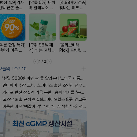
[평점 4.9]약사
[약물 0%] 터치
[4.98후기검증]
[완전방수] 눈시
[국내최초]
선택 근본 솔루
훅 벌레독소 흡
빛나는 피부 오
림없는 선크림
디퓨저 천연
션, 솔티스
인기
브링 세럼
(SPF50+)
피 모키센트
퓨저
[여름 한정 특가]
[구취 96% 제
[올리브베러
[약국BEST!] 뉴
[24H 극강
편한가 여름 쿨
거] 씹는 고체 가
Pick] 드링킷 건
비타센스 비타민
소이베베 
세일! (여름 필수
글
강음료
흡입기
크림
템 싹쓰리)
1 / 2
오늘의 TOP 10
"한달 5000원이면 싼 줄 알았는데"…약국 제품과 비교해보니
2
먼디파마 수장 교체...노바티스 출신 조연진 전무 내정
3
거리로 번진 잠실역 약국 논란…송파 약사들 "공공성 훼손"
4
코스닥 퇴출 규정 현실화…바이오헬스 8곳 '경고등'
5
이름만 바꾼 '택갈이 약' 수천 개…무색한 '1+3 생동'