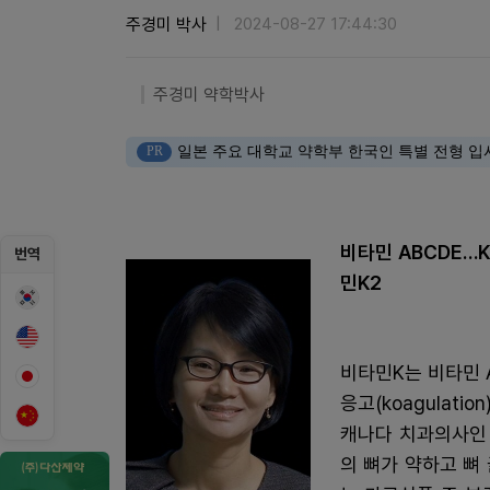
주경미 박사
2024-08-27 17:44:30
주경미 약학박사
PR
일본 주요 대학교 약학부 한국인 특별 전형 입
비타민 ABCDE…
번역
민K2
비타민K는 비타민 A
응고(koagulat
캐나다 치과의사인
의 뼈가 약하고 뼈