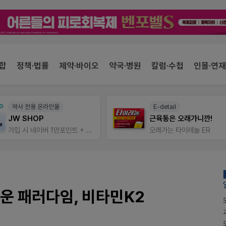
합
정책·법률
제약·바이오
약국·병원
칼럼·수첩
인물·연재
약사 전용 온라인몰
E-detail
JW SHOP
근육통은 오래가니깐!
가입 시 네이버 1만포인트 + 스벅쿠폰
오래가는 타이레놀 ER
로운 패러다임, 비타민K2