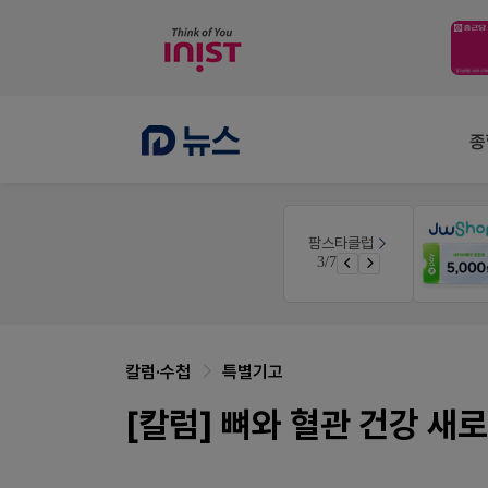
종
V-Detail
팜스타클럽
약국 첫 채용공고 0원+'한번 더' 무료 연장
우리 가족 다양한 상처엔 비아핀!
3/7
쿠폰
비아핀 POSM 신청 GO!
칼럼·수첩
특별기고
[칼럼] 뼈와 혈관 건강 새