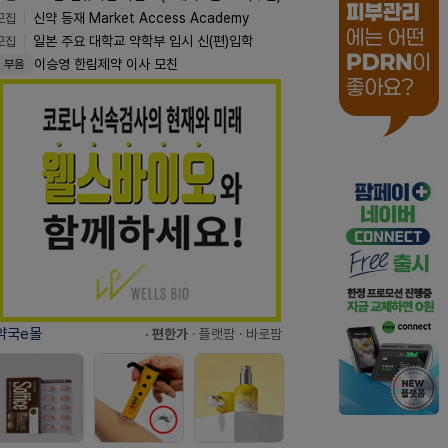
모집
신약 등재 Market Access Academy
모집
일본 주요 대학교 약학부 입시 신(편)입학
이승영 한림제약 이사 모친
부음
약국e몰
· 편한가
· 플랫팜
· 바로팜