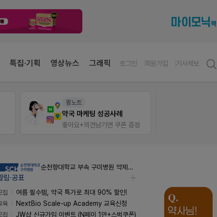
특집·기획
영상뉴스
그래픽
로그인
회원가입
기사제보
팜노트
팜노
약국 마케팅 성공사례
이달의
좋아요+의견남기면 쿠폰 증정
좋아요
순천향대학교 부속 구미병원 약제팀 계약직 야간약사 채용공고
알림·공표
모집
여름 필수템, 약국 특가로 최대 90% 할인!
교육
NextBio Scale-up Academy 교육신청
모집
JW샵 신규가입 이벤트 (N페이 1만+스벅쿠폰)