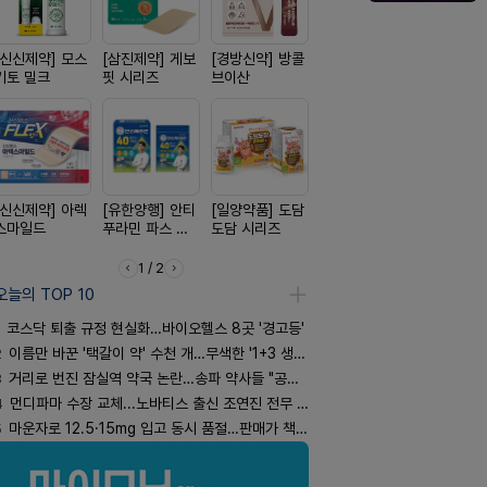
[신신제약] 모스
[삼진제약] 게보
[경방신약] 방콜
[리쥬올]
[동성제약]
키토 밀크
핏 시리즈
브이산
PDLLA 퍼밍 크
환 F정
림 30ml
[신신제약] 아렉
[유한양행] 안티
[일양약품] 도담
[옵투스] 오에수
[종근당] 
스마일드
푸라민 파스 시
도담 시리즈
시리즈
닝캡슐
리즈
1 / 2
오늘의 TOP 10
코스닥 퇴출 규정 현실화…바이오헬스 8곳 '경고등'
2
이름만 바꾼 '택갈이 약' 수천 개…무색한 '1+3 생동'
3
거리로 번진 잠실역 약국 논란…송파 약사들 "공공성 훼손"
4
먼디파마 수장 교체...노바티스 출신 조연진 전무 내정
5
마운자로 12.5·15mg 입고 동시 품절…판매가 책정 고심