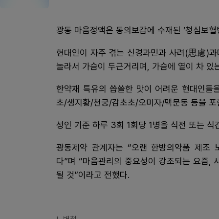
광동 마음정액은 동의보감에 수재된 ‘청심보혈
현대인이 자주 겪는 신경과민과 사려(思慮)과다
놀라서 가슴이 두근거리며, 가슴에 열이 차 있는
한약재 특유의 씁쓸한 맛이 어려운 현대인들을
초/생지황/천궁/감초초/오미자/맥문동 등을 포함
성인 기준 하루 3회 1회당 1병을 식전 또는 
광동제약 관계자는 “오랜 한방의약품 제조 
다”며 “마음관리의 중요성이 강조되는 요즘,
될 것”이라고 전했다.