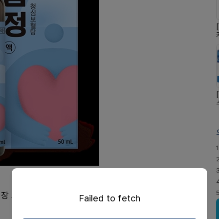
1
회장 최성원)이 신경과민과 사려과다에 효능효과가 있는
Failed to fetch