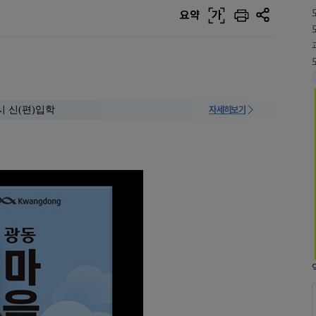
요약
가
시 신(편)입학
자세히보기