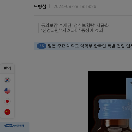
노병철
2024-08-28 18:18:26
동의보감 수재된 ‘청심보혈탕’ 제품화
‘신경과민’ ‘사려과다’ 증상에 효과
PR
일본 주요 대학교 약학부 한국인 특별 전형 입
번역