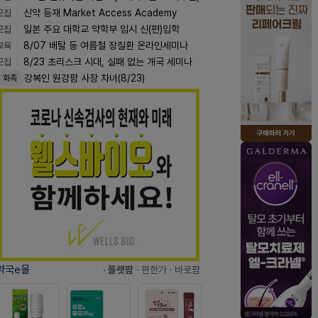
모집
신약 등재 Market Access Academy
모집
일본 주요 대학교 약학부 입시 신(편)입학
교육
8/07 배탈 등 여름철 장질환 온라인세미나
모집
8/23 초리스크 시대, 실패 없는 개국 세미나
강복인 원강팜 사장 차녀(8/23)
화촉
약국e몰
· 플랫팜
· 편한가
· 바로팜