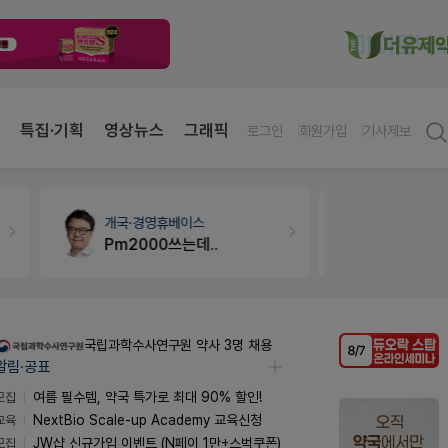
특집·기획
영상뉴스
그래픽
로그인
회원가입
기사제보
개국·경영
휴베이스
세무·노무
팜
Pm2000쓰는데..
국립과학수사연구원 약사 3명 채용
알림·공표
모집
여름 필수템, 약국 특가로 최대 90% 할인!
교육
NextBio Scale-up Academy 교육신청
모집
JW샵 신규가입 이벤트 (N페이 1만+스벅쿠폰)