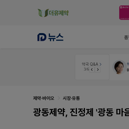
종
원
약국세무
미래 세무법인
약국 Q&A
3/6
경단녀요건중 근로스득원천징수액
제약·바이오
시장·유통
광동제약, 진정제 '광동 마