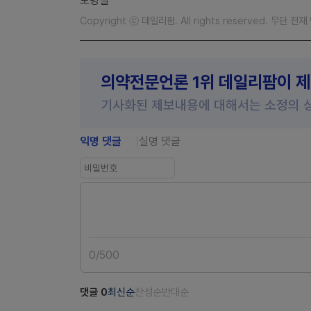
노병철
Copyright ⓒ 데일리팜. All rights reserved. 무단 전
의약전문언론 1위 데일리팜이 
기사화된 제보내용에 대해서는 소정의 
익명 댓글
실명 댓글
0
/
500
댓글
0
최신순
찬성순
반대순