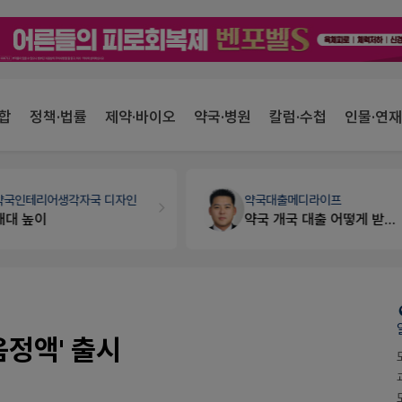
합
정책·법률
제약·바이오
약국·병원
칼럼·수첩
인물·연재
약국인테리어
생각자국 디자인
약국대출
메디라이프
매대 높이
약국 개국 대출 어떻게 받아야할지 어렵습니다
음정액' 출시