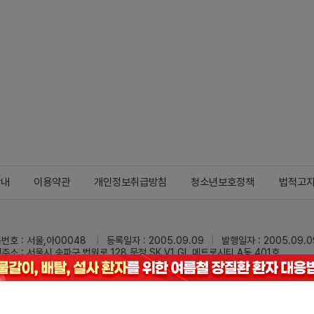
안내
이용약관
개인정보취급방침
청소년보호정책
법적고
번호 : 서울,아00048
등록일자 : 2005.09.09
발행일자 : 2005.09.0
주소 : 서울시 송파구 법원로 128 문정 SK V1 GL 메트로시티 A동 401호
 : 02-3473-0833
팩스 : 02-3434-0169
Mail :
dailypharm@dail
리팜의 모든 콘텐츠(기사)를 무단 사용하는 것은 저작권법에 저촉되며, 법적 제재를
pyright © Dailypharm1999-2026,All rights reserved.