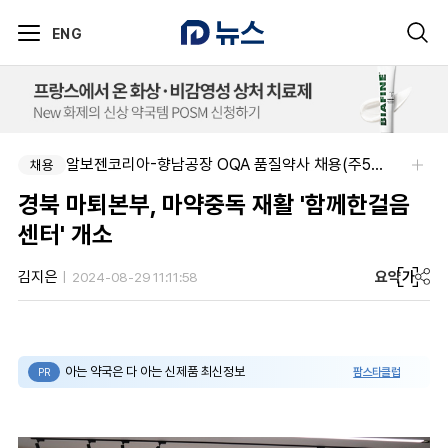
ENG
알보젠코리아-향남공장 OQA 품질약사 채용(주5일/파트타임 가능)
채용
경북 마퇴본부, 마약중독 재활 '함께한걸음
센터' 개소
요약
가
김지은
2024-08-29 11:11:58
아는 약국은 다 아는 신제품 최신정보
팜스타클럽
PR