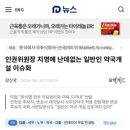
ENG
주식회사 한독-[한독] 신입 및 경력 직무별 수시채용
한국에자이주식회사-한국에자이 Market Access Specialist 채용
채용
채용
인권위원장 지명에 난데없는 일반인 약국개
설 이슈화
요약
가
강신국
2024-08-30 11:33:13
의협 "윤석열 정부 의료영리화 야욕 드러내" 반발
안창호 후보자, 변호사 재직당시 사무장약국 허용 헌법재판 변호
후보자 국회 서면답변서도 "일반인 약국 개설 검토여지 있어"
법률 · 세무 · 노무 · 개국 · 대출 · 인테리어 무료 컨설팅
약국 Q&A
PR