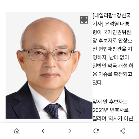
[데일리팜=강신국
기자] 윤석열 대통
령이 국가인권위원
장 후보자로 안창호
전 헌법재판관을 지
명하자, 난데 없이
일반인 약국 개설 허
용 이슈로 확전되고
있다.
앞서 안 후보자는
2021년 변호사로
일라며 '약사가 아닌
자의 약국개설을 금
안창호 국가인권위원장 후보자
지하는 것이 위헌'이