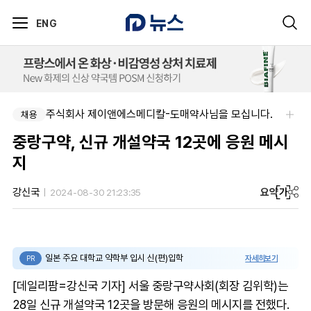
ENG
주식회사 제이앤에스메디칼-도매약사님을 모십니다.
채용
중랑구약, 신규 개설약국 12곳에 응원 메시
지
요약
가
강신국
2024-08-30 21:23:35
일본 주요 대학교 약학부 입시 신(편)입학
자세히보기
PR
[데일리팜=강신국 기자] 서울 중랑구약사회(회장 김위학)는
28일 신규 개설약국 12곳을 방문해 응원의 메시지를 전했다.