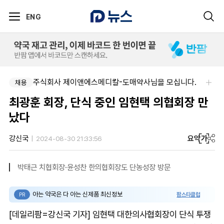
ENG
주식회사 제이앤에스메디칼-도매약사님을 모십니다.
채용
최광훈 회장, 단식 중인 임현택 의협회장 만
났다
요약
가
강신국
2024-08-30 21:33:56
박태근 치협회장·윤성찬 한의협회장도 단농성장 방문
아는 약국은 다 아는 신제품 최신정보
팜스타클럽
PR
[데일리팜=강신국 기자] 임현택 대한의사협회장이 단식 투쟁