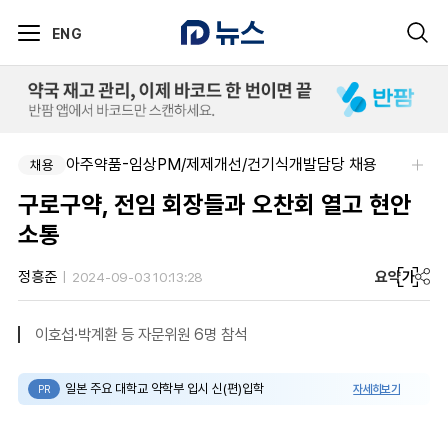
ENG
아주약품-임상PM/제제개선/건기식개발담당 채용
채용
구로구약, 전임 회장들과 오찬회 열고 현안
소통
요약
가
정흥준
2024-09-03 10:13:28
이호섭·박계환 등 자문위원 6명 참석
일본 주요 대학교 약학부 입시 신(편)입학
자세히보기
PR