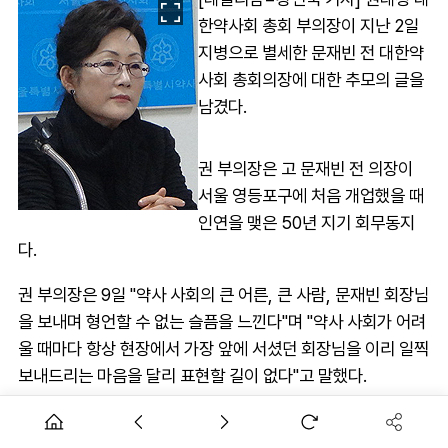
한약사회 총회 부의장이 지난 2일
지병으로 별세한 문재빈 전 대한약
사회 총회의장에 대한 추모의 글을
남겼다.
권 부의장은 고 문재빈 전 의장이
서울 영등포구에 처음 개업했을 때
인연을 맺은 50년 지기 회무동지
다.
권 부의장은 9일 "약사 사회의 큰 어른, 큰 사람, 문재빈 회장님
을 보내며 형언할 수 없는 슬픔을 느낀다"며 "약사 사회가 어려
울 때마다 항상 현장에서 가장 앞에 서셨던 회장님을 이리 일찍
보내드리는 마음을 달리 표현할 길이 없다"고 말했다.
그는 "어려운 시절 약사 직능의 미래를 열고자 하셨고, 건강보
험제도, 의약분업 제도의 정착을 위해 헌신하셨던 회장님이 지