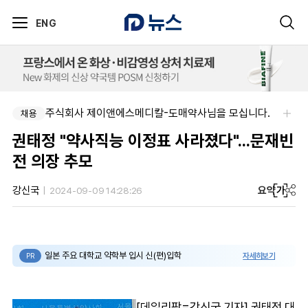
ENG
부광약품-본사 사업개발 팀원&팀장 채용
주식회사 제이앤에스메디칼-도매약사님을 모십니다.
채용
채용
권태정 "약사직능 이정표 사라졌다"...문재빈
전 의장 추모
요약
가
강신국
2024-09-09 14:28:26
일본 주요 대학교 약학부 입시 신(편)입학
자세히보기
PR
[데일리팜=강신국 기자] 권태정 대