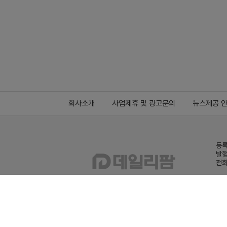
회사소개
사업제휴 및 광고문의
뉴스제공 
등록
발행
전화
데일
Family site
co