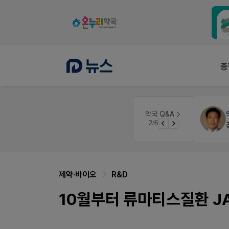
종
원
약국세무
미래 세무법인
약국 Q&A
3/6
경단녀요건중 근로스득원천징수액
제약·바이오
R&D
10월부터 류마티스질환 J