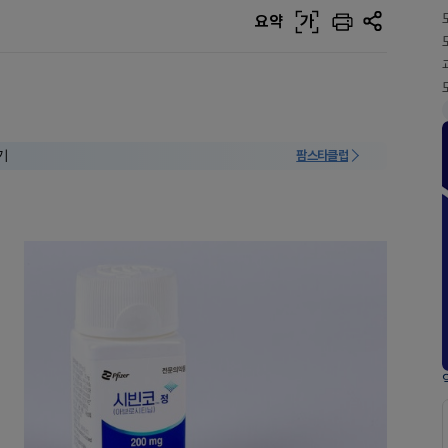
요약
가
기
팜스타클럽