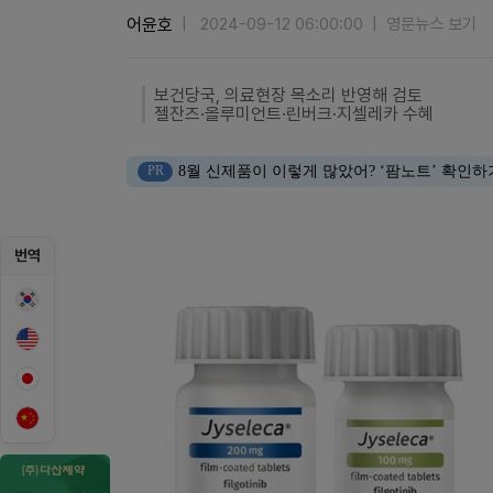
어윤호
2024-09-12 06:00:00
영문뉴스 보기
보건당국, 의료현장 목소리 반영해 검토
젤잔즈·올루미언트·린버크·지셀레카 수혜
PR
8월 신제품이 이렇게 많았어? ‘팜노트’ 확인하
번역