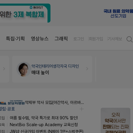
특집·기획
영상뉴스
그래픽
로그인
회원가입
기사제보
약국대출
메디라이프
개국·경영
휴
약국 개국 대출 어떻게 받아야할지 어렵습니다
Pm2000
약제부 약사 모집(야간약사, 아르바이트약사)
알림·공표
모집
여름 필수템, 약국 특가로 최대 90% 할인!
교육
NextBio Scale-up Academy 교육신청
모집
JW샵 신규가입 이벤트 (N페이 1만+스벅쿠폰)