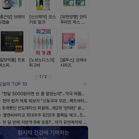
[종근당] 브레이
[신신제약] 모스
[유한양행] 안티
[경방신약] 방콜
[삼진제약]
닝캡슐
키토 밀크
푸라민 파스 시
브이산
핏 시리즈
리즈
[일양약품] 프로
[노보노디스크]
[옵투스] 오에수
[리쥬올]
[일양약품]
엑스피
위고비
시리즈
PDLLA 퍼밍 크
도담 시리즈
림 30ml
1 / 2
오늘의 TOP 10
"한달 5000원이면 싼 줄 알았는데"…약국 제품과 비교해보니
2
한미 법카 의혹 제보자 "신동국과 무관…팩트부터 따져야"
3
8개뿐인 인도메타신 외용제…제2의 '반테린' 쏟아지나
4
엘앤씨바이오 최대주주 82만주 블록딜 예고…500억 규모
5
한 달 만에 처방액 6배 껑충?…약가 유연계약제 착시효과