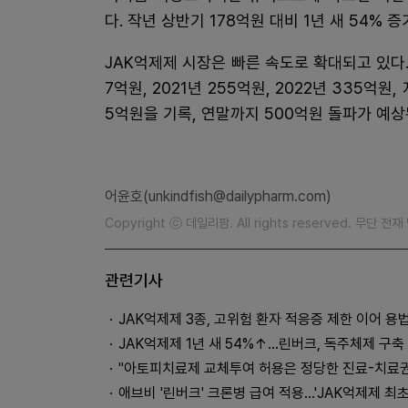
다. 작년 상반기 178억원 대비 1년 새 54% 증
JAK억제제 시장은 빠른 속도로 확대되고 있다. 
7억원, 2021년 255억원, 2022년 335억
5억원을 기록, 연말까지 500억원 돌파가 예상
어윤호(unkindfish@dailypharm.com)
Copyright ⓒ 데일리팜. All rights reserved. 무단 전
관련기사
JAK억제제 3종, 고위험 환자 적응증 제한 이어 용
JAK억제제 1년 새 54%↑…린버크, 독주체제 구축
"아토피치료제 교체투여 허용은 정당한 진료-치료권
애브비 '린버크' 크론병 급여 적용…'JAK억제제 최초