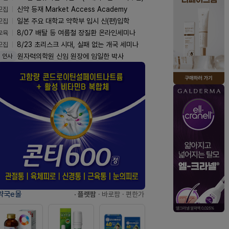
모집
신약 등재 Market Access Academy
모집
일본 주요 대학교 약학부 입시 신(편)입학
교육
8/07 배탈 등 여름철 장질환 온라인세미나
모집
8/23 초리스크 시대, 실패 없는 개국 세미나
원자력의학원 신임 원장에 임일한 박사
인사
약국e몰
· 플랫팜
· 바로팜
· 편한가