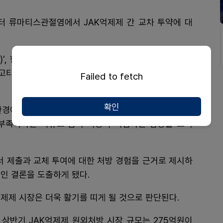
부터 류마티스관절염에서 JAK억제제 간 교차 투약에 대
, 한국릴리 '올루미언트(바리시티닙)', 한국애브비 '린
필고티닙)' 등 4종의 약제가 류마티스관절염에서 처방되
Failed to fetch
확인
경이 적잖게 개선될 것으로 예상된다. 정부는 그간 JA
 부족하다는 이유로 급여 적용이 어렵다는 입장을 보여
 제출과 교체 투여에 대한 처방 경험을 근거로 제시하
인 결론을 도출하게 됐다.
억제제 시장은 더욱 활기를 띠게 될 것으로 판단된다.
상반기 JAK억제제 원외처방 시장 규모는 275억원이