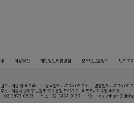
안내
이용약관
개인정보취급방침
청소년보호정책
법적고
번호 : 서울,아00048
등록일자 : 2005.09.09
발행일자 : 2005.09.0
주소 : 서울시 송파구 법원로 128 문정 SK V1 GL 메트로시티 A동 401호
 : 02-3473-0833
팩스 : 02-3434-0169
Mail :
dailypharm@dail
리팜의 모든 콘텐츠(기사)를 무단 사용하는 것은 저작권법에 저촉되며, 법적 제재를
pyright © Dailypharm1999-2026,All rights reserved.