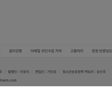
지
윤리강령
이메일 무단수집 거부
고충처리
정정·반론보
9
발행인 : 이정석
편집인 : 가인호
청소년보호정책 책임자 : 강신국
ypharm.com
 받을 수 있습니다.