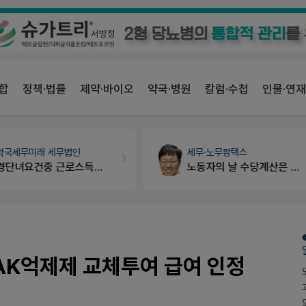
합
정책·법률
제약·바이오
약국·병원
칼럼·수첩
인물·연재
세무·노무
팜텍스
약국인테리어
생각자국 디자인
노동자의 날 수당계산은 어떻게 되나요
매대 높이
AK억제제 교체투여 급여 인정