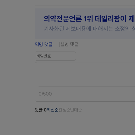
의약전문언론 1위 데일리팜이 
기사화된 제보내용에 대해서는 소정의 
익명 댓글
실명 댓글
0
/
500
댓글
0
최신순
찬성순
반대순