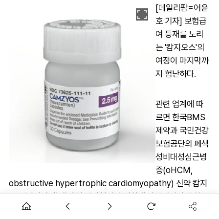
[데일리팜=어윤
호 기자] 보험급
여 등재를 노리
는 '캄지오스'의
여정이 마지막까
지 험난하다.
관련 업계에 따
르면 한국BMS
제약과 국민건강
보험공단의 폐색
성비대성심근병
증(oHCM,
obstructive hypertrophic cardiomyopathy) 신약 캄지
오스(마바캄텐)에 대한 약가협상이 기한내 마무리되지 못하고
연장됐다.