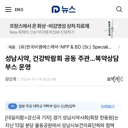
ENG
(유)한국비엠에스제약-NPP & BD (Sr.) Specialist, CSE&BD (Fixed)
채용
성남시약, 건강박람회 공동 주관...복약상담
부스 운영
요약
가
강신국
2024-10-14 18:21:45
일본 주요 대학교 약학부 입시 신(편)입학
자세히보기
PR
[데일리팜=강신국 기자] 경기 성남시약사회(회장 한동원)는
지난 13일 분당 율동공원에서 성남시보건의료단체와 함께