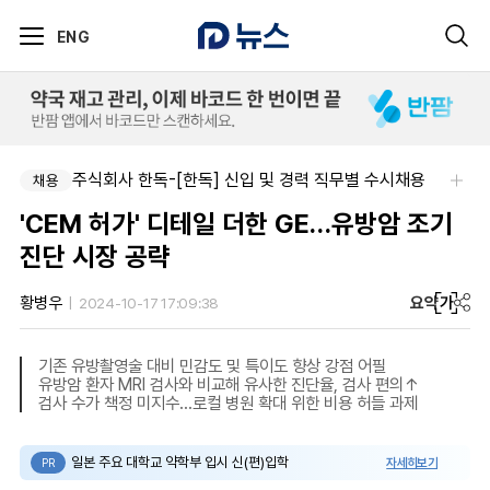
ENG
주식회사 한독-[한독] 신입 및 경력 직무별 수시채용
채용
'CEM 허가' 디테일 더한 GE…유방암 조기
진단 시장 공략
요약
가
황병우
2024-10-17 17:09:38
기존 유방촬영술 대비 민감도 및 특이도 향상 강점 어필
유방암 환자 MRI 검사와 비교해 유사한 진단율, 검사 편의↑
검사 수가 책정 미지수…로컬 병원 확대 위한 비용 허들 과제
일본 주요 대학교 약학부 입시 신(편)입학
자세히보기
PR